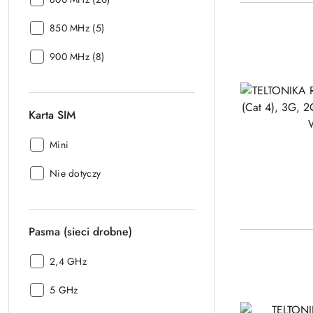
LTE:
Sieć
850 MHz (5)
LTE:
Sieć
900 MHz (8)
LTE:
Karta SIM
Karta
Mini
SIM:
Karta
Nie dotyczy
SIM:
Pasma (sieci drobne)
Pasma
2,4 GHz
(sieci
Pasma
drobne):
5 GHz
(sieci