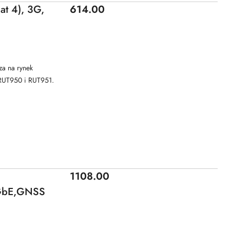
Price:
t 4), 3G,
614.00
a na rynek
 RUT950 i RUT951.
Price:
1108.00
xGbE,GNSS