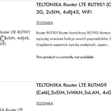
TELTONIKA Router LTE RUT901 (Ca
2G, 2xSIM, 4xRJ45, WiFi
MANUFACTURER
TELTONIKA
NAME:
Router RUT901 Router komórkowy RUT901 dostarcz
najwyżej oceniane funkcje swoich poprzedników,
Urządzenie zapewnia wysoką wydajność, zapew...
This product is currently not available
TELTONIKA Router LTE RUTM09
(Cat6),2xSIM,1xWAN,3xLAN, 4
MANUFACTURER
TELTONIKA
NAME: