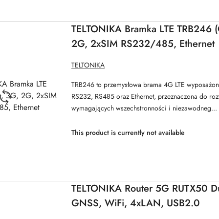
TELTONIKA Bramka LTE TRB246 (C
2G, 2xSIM RS232/485, Ethernet
MANUFACTURER
TELTONIKA
NAME:
TRB246 to przemysłowa brama 4G LTE wyposażona 
RS232, RS485 oraz Ethernet, przeznaczona do roz
wymagających wszechstronności i niezawodneg...
This product is currently not available
TELTONIKA Router 5G RUTX50 Du
GNSS, WiFi, 4xLAN, USB2.0