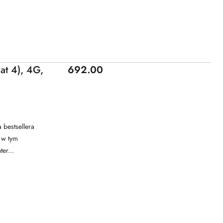
Price:
t 4), 4G,
692.00
bestsellera
 w tym
er...