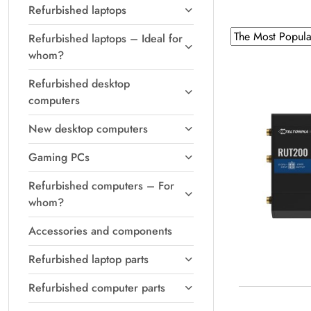
Refurbished laptops
Sorting
Sort
Refurbished laptops – Ideal for
by
applied:
whom?
The
Refurbished desktop
Most
computers
Popular
.
New desktop computers
Gaming PCs
Refurbished computers – For
whom?
Accessories and components
Refurbished laptop parts
Refurbished computer parts