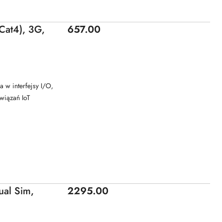
Price:
at4), 3G,
657.00
w interfejsy I/O,
wiązań IoT
Price:
al Sim,
2295.00