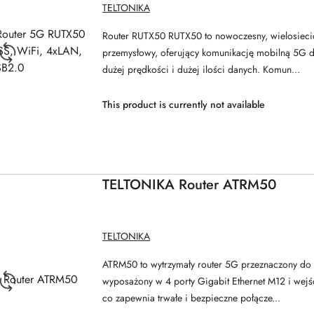
MANUFACTURER
TELTONIKA
NAME:
Router RUTX50 RUTX50 to nowoczesny, wielosieci
przemysłowy, oferujący komunikację mobilną 5G dl
dużej prędkości i dużej ilości danych. Komun...
This product is currently not available
TELTONIKA Router ATRM50
MANUFACTURER
TELTONIKA
NAME:
ATRM50 to wytrzymały router 5G przeznaczony do 
wyposażony w 4 porty Gigabit Ethernet M12 i wejśc
co zapewnia trwałe i bezpieczne połącze...