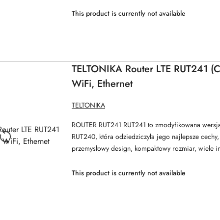
This product is currently not available
TELTONIKA Router LTE RUT241 (Ca
WiFi, Ethernet
MANUFACTURER
TELTONIKA
NAME:
ROUTER RUT241 RUT241 to zmodyfikowana wersja 
RUT240, która odziedziczyła jego najlepsze cechy,
przemysłowy design, kompaktowy rozmiar, wiele int
This product is currently not available