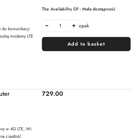
The Availability Of :
Mała dostępność
opak
 do komunikacji
e sobą modemy LTE
Add to basket
Price:
uter
729.00
ny w 4G LTE, Wi-
aną ciągłość