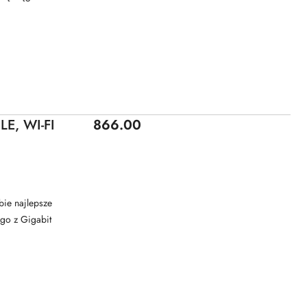
Price:
E, WI-FI
866.00
bie najlepsze
go z Gigabit