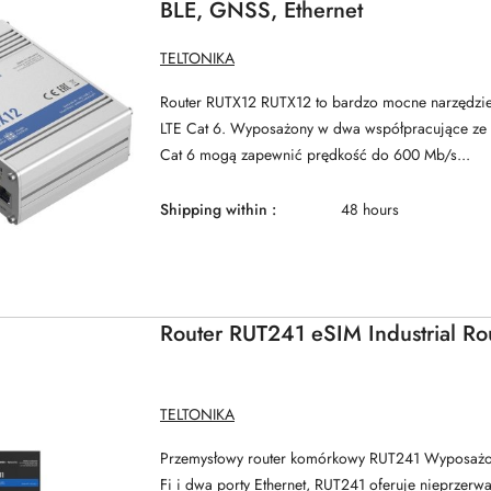
BLE, GNSS, Ethernet
MANUFACTURER
TELTONIKA
NAME:
Router RUTX12 RUTX12 to bardzo mocne narzędzie
LTE Cat 6. Wyposażony w dwa współpracujące z
Cat 6 mogą zapewnić prędkość do 600 Mb/s...
Shipping within :
48 hours
Router RUT241 eSIM Industrial Ro
MANUFACTURER
TELTONIKA
NAME:
Przemysłowy router komórkowy RUT241 Wyposażo
Fi i dwa porty Ethernet, RUT241 oferuje nieprzerw