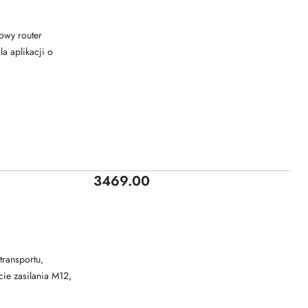
owy router
a aplikacji o
Price:
3469.00
transportu,
ie zasilania M12,