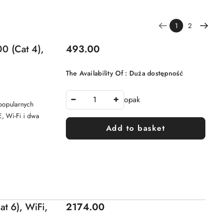
1
2
Price:
 (Cat 4),
493.00
The Availability Of :
Duża dostępność
opak
popularnych
, Wi-Fi i dwa
Add to basket
Price:
t 6), WiFi,
2174.00