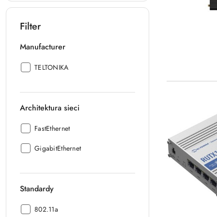
Filter
Manufacturer
Manufacturer
TELTONIKA
:
Architektura sieci
Architektura
FastEthernet
sieci:
Architektura
GigabitEthernet
sieci:
Standardy
Standardy:
802.11a