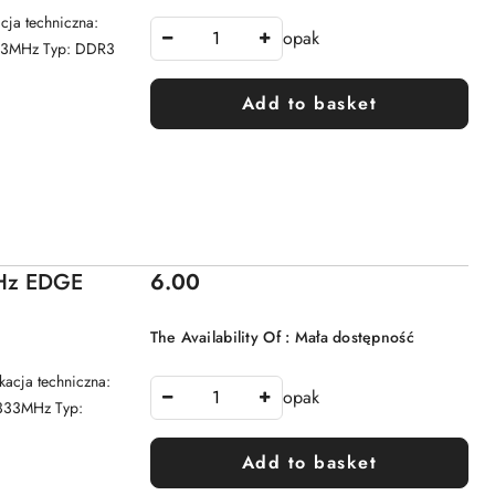
a techniczna:
opak
333MHz Typ: DDR3
Add to basket
Price:
Hz EDGE
6.00
The Availability Of :
Mała dostępność
cja techniczna:
opak
1333MHz Typ:
Add to basket