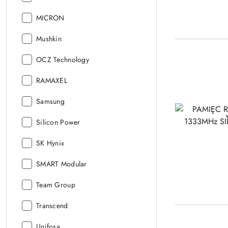
Producer:
MICRON
Producer:
Mushkin
Producer:
OCZ Technology
Producer:
RAMAXEL
Producer:
Samsung
Producer:
Silicon Power
Producer:
SK Hynix
Producer:
SMART Modular
Producer:
Team Group
Producer:
Transcend
Producer:
Unifosa