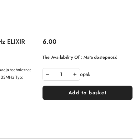
Price:
z ELIXIR
6.00
The Availability Of :
Mała dostępność
cja techniczna:
opak
1333MHz Typ:
Add to basket