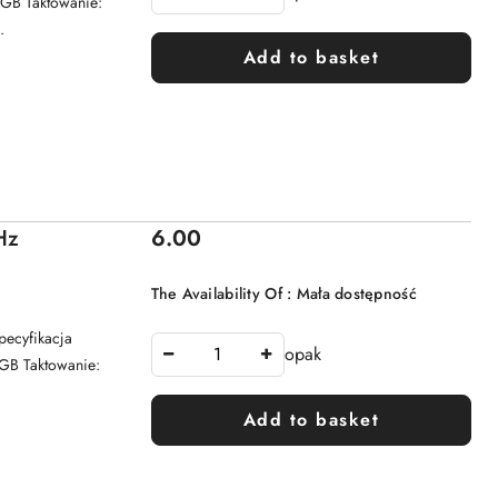
GB Taktowanie:
.
Add to basket
Price:
Hz
6.00
The Availability Of :
Mała dostępność
cyfikacja
opak
GB Taktowanie:
Add to basket