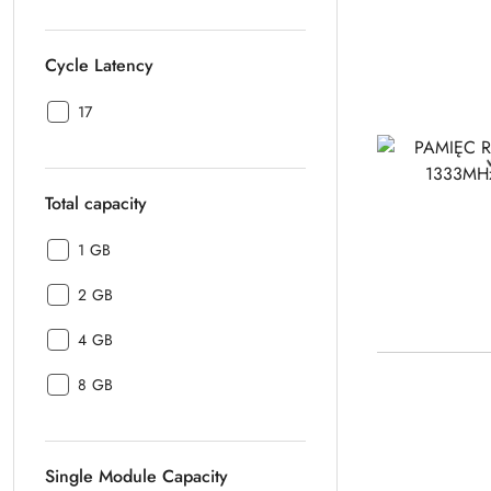
Cycle Latency
Cycle
17
Latency:
Total capacity
Total
1 GB
capacity:
Total
2 GB
capacity:
Total
4 GB
capacity:
Total
8 GB
capacity:
Single Module Capacity