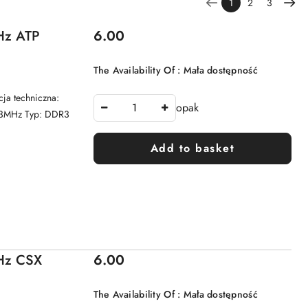
1
2
3
Price:
z ATP
6.00
The Availability Of :
Mała dostępność
a techniczna:
opak
333MHz Typ: DDR3
Add to basket
Price:
Hz CSX
6.00
The Availability Of :
Mała dostępność