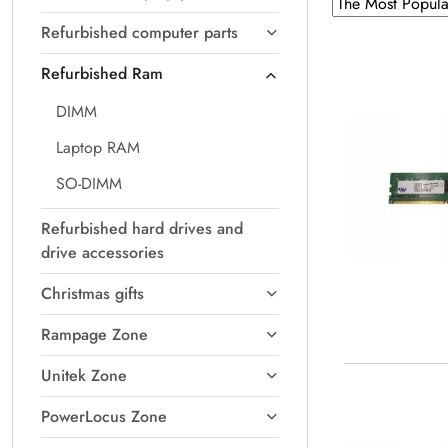
Sorting
Sort
by
applied:
Refurbished computer parts
The
Most
Refurbished Ram
Popular
DIMM
.
Laptop RAM
SO-DIMM
Refurbished hard drives and
drive accessories
Christmas gifts
Rampage Zone
Unitek Zone
PowerLocus Zone