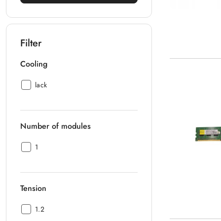
Filter
Cooling
Cooling:
lack
Number of modules
Number
1
of
modules:
Tension
Tension:
1.2