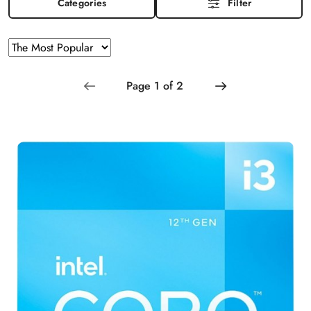
Categories
Filter
Sorting
Sort
by
applied:
The
Most
Popular
.