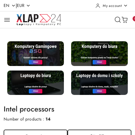
|
EN
EUR
My account
Skip to Main Content
Go to Search
Go to my account
Go to the Main Menu
Go to Footer
Intel processors
Number of products :
14