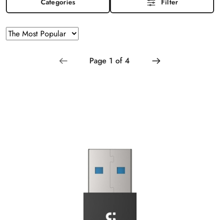
Categories
Filter
Sorting
Sort
by
applied:
The
Most
Popular
.