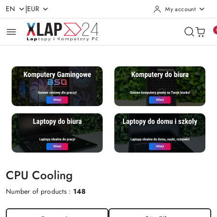
|
EN
EUR
My account
Skip to Main Content
Go to Search
Go to my account
Go to the Main Menu
Go to Footer
CPU Cooling
Number of products :
148