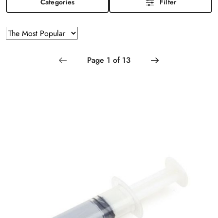
Categories
Filter
Sorting
Sort
by
applied:
The
Most
Popular
.