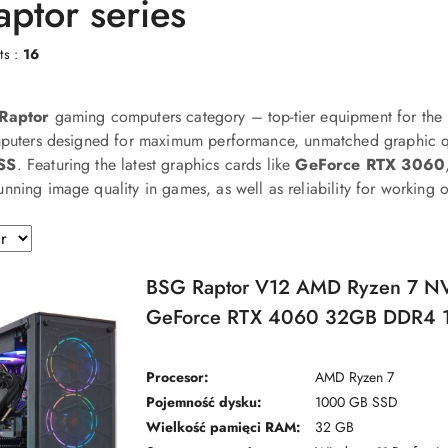
ptor series
ts :
16
Raptor
gaming computers category – top-tier equipment for the
mputers designed for maximum performance, unmatched graphic qua
SS
. Featuring the latest graphics cards like
GeForce RTX 3060
nning image quality in games, as well as reliability for working
BSG Raptor V12 AMD Ryzen 7 N
GeForce RTX 4060 32GB DDR4
SSD Windows 11 Pro
Procesor:
AMD Ryzen 7
Pojemność dysku:
1000 GB SSD
Wielkość pamięci RAM:
32 GB