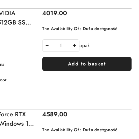
Price:
VIDIA
4019.00
512GB SSD
The Availability Of :
Duża dostępność
opak
Add to basket
nal
Door
Price:
orce RTX
4589.00
indows 11
The Availability Of :
Duża dostępność