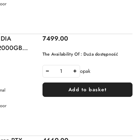
Door
Price:
IDIA
7499.00
 2000GB
The Availability Of :
Duża dostępność
opak
Add to basket
nal
Door