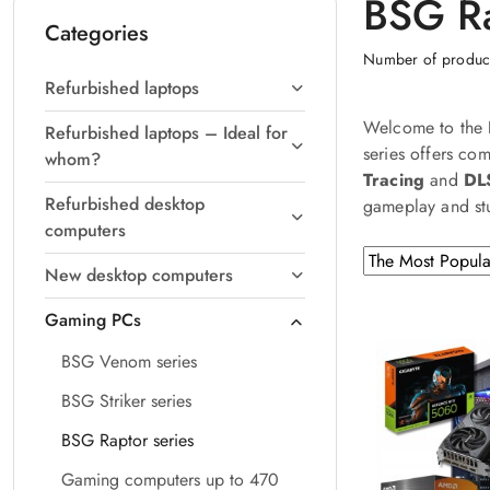
BSG Ra
Categories
Number of produc
Refurbished laptops
Welcome to the
Refurbished laptops – Ideal for
series offers co
whom?
Tracing
and
DL
Refurbished desktop
gameplay and stu
computers
Sorting
Sort
New desktop computers
by
applied:
The
Gaming PCs
Most
BSG Venom series
Popular
.
BSG Striker series
BSG Raptor series
Gaming computers up to 470