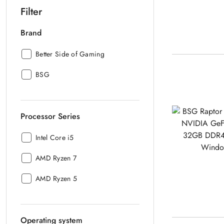
Filter
Brand
Brand:
Better Side of Gaming
Brand:
BSG
Processor Series
Processor
Intel Core i5
Series:
Processor
AMD Ryzen 7
Series:
Processor
AMD Ryzen 5
Series:
Operating system