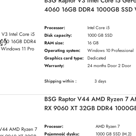
BSG Raptor V3 Intel Core i5 GeF
4060 16GB DDR4 1000GB SSD W
Pro
Processor:
Intel Core i5
Disk capacity:
1000 GB SSD
RAM size:
16 GB
Operating system:
Windows 10 Professional
Graphics card type:
Dedicated
Warranty:
24 months Door 2 Door
Shipping within :
3 days
BSG Raptor V44 AMD Ryzen 7 
RX 9060 XT 32GB DDR4 1000GB
Windows 11
Procesor:
AMD Ryzen 7
Pojemność dysku:
1000 GB SSD (M.2)