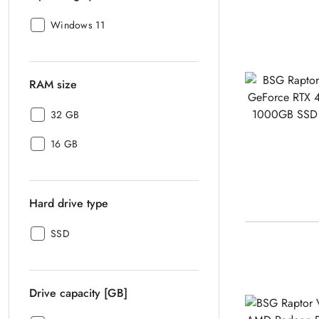
Operating
Windows 11
system:
RAM size
RAM
32 GB
size:
RAM
16 GB
size:
Hard drive type
Hard
SSD
drive
type:
Drive capacity [GB]