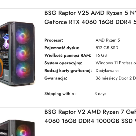
BSG Raptor V25 AMD Ryzen 5 N
GeForce RTX 4060 16GB DDR4 
Windows 11 Pro
Procesor:
AMD Ryzen 5
Pojemność dysku:
512 GB SSD
Wielkość pamięci RAM:
16 GB
System operacyjny:
Windows 11 Professio
Rodzaj karty graficznej:
Dedykowana
Gwarancja:
36 miesięcy Door 2 
Shipping within :
3 days
BSG Raptor V2 AMD Ryzen 7 GeF
4060 16GB DDR4 1000GB SSD W
Pro