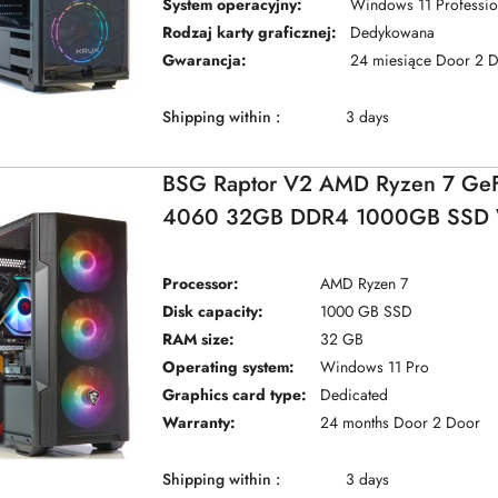
System operacyjny:
Windows 11 Professio
Rodzaj karty graficznej:
Dedykowana
Gwarancja:
24 miesiące Door 2 
Shipping within :
3 days
BSG Raptor V2 AMD Ryzen 7 GeF
4060 32GB DDR4 1000GB SSD 
Pro
Processor:
AMD Ryzen 7
Disk capacity:
1000 GB SSD
RAM size:
32 GB
Operating system:
Windows 11 Pro
Graphics card type:
Dedicated
Warranty:
24 months Door 2 Door
Shipping within :
3 days