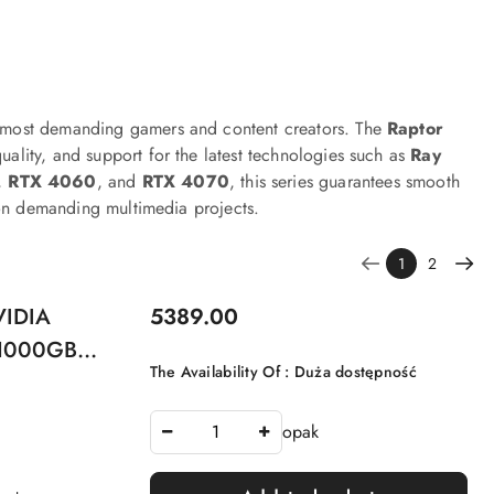
 most demanding gamers and content creators. The
Raptor
lity, and support for the latest technologies such as
Ray
,
RTX 4060
, and
RTX 4070
, this series guarantees smooth
 on demanding multimedia projects.
1
2
Price:
VIDIA
5389.00
 1000GB
The Availability Of :
Duża dostępność
opak