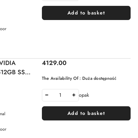
Add to basket
Door
Price:
VIDIA
4129.00
512GB SSD
The Availability Of :
Duża dostępność
opak
Add to basket
nal
Door