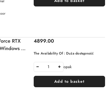
Add to basket
nal
Door
Price:
orce RTX
4899.00
Windows 11
The Availability Of :
Duża dostępność
opak
Add to basket