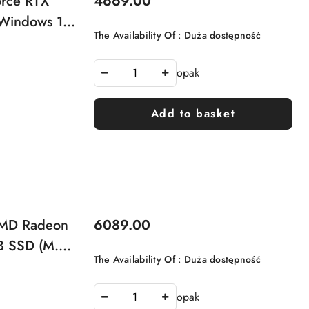
Price:
orce RTX
4669.00
indows 11
The Availability Of :
Duża dostępność
opak
Add to basket
Price:
AMD Radeon
6089.00
 SSD (M.2)
The Availability Of :
Duża dostępność
opak