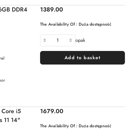
Price:
 16GB DDR4
1389.00
The Availability Of :
Duża dostępność
opak
Add to basket
nal
oor
Price:
 Core i5
1679.00
 11 14"
The Availability Of :
Duża dostępność