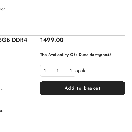
oor
Price:
 16GB DDR4
1499.00
The Availability Of :
Duża dostępność
opak
Add to basket
nal
oor