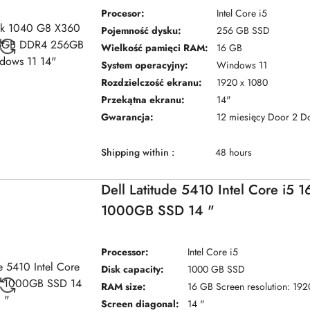
Procesor:
Intel Core i5
Pojemność dysku:
256 GB SSD
Wielkość pamięci RAM:
16 GB
System operacyjny:
Windows 11
Rozdzielczość ekranu:
1920 x 1080
Przekątna ekranu:
14"
Gwarancja:
12 miesięcy Door 2 D
Shipping within :
48 hours
Dell Latitude 5410 Intel Core i5
1000GB SSD 14 "
Processor:
Intel Core i5
Disk capacity:
1000 GB SSD
RAM size:
16 GB Screen resolution: 192
Screen diagonal:
14 "