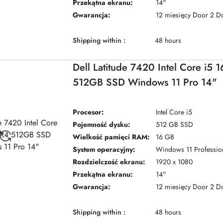
Przekątna ekranu:
14"
Gwarancja:
12 miesięcy Door 2 D
Shipping within :
48 hours
Dell Latitude 7420 Intel Core i5
512GB SSD Windows 11 Pro 14"
Procesor:
Intel Core i5
Pojemność dysku:
512 GB SSD
Wielkość pamięci RAM:
16 GB
System operacyjny:
Windows 11 Professio
Rozdzielczość ekranu:
1920 x 1080
Przekątna ekranu:
14"
Gwarancja:
12 miesięcy Door 2 D
Shipping within :
48 hours