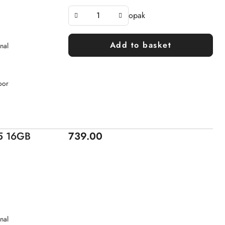
opak
Add to basket
nal
oor
Price:
i5 16GB
739.00
nal