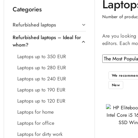
Laptops
Categories
Number of produc
Refurbished laptops
Are you looking 
Refurbished laptops – Ideal for
editors. Each mo
whom?
Laptops up to 350 EUR
Sorting
Sort
by
applied:
Laptops up to 280 EUR
The
We recommen
Laptops up to 240 EUR
Most
New
Popular
Laptops up to 190 EUR
.
Laptops up to 120 EUR
Laptops for home
Laptops for office
Laptops for dirty work