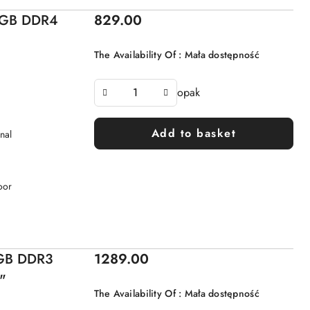
Price:
 8GB DDR4
829.00
The Availability Of :
Mała dostępność
opak
Add to basket
nal
oor
Price:
6GB DDR3
1289.00
"
The Availability Of :
Mała dostępność