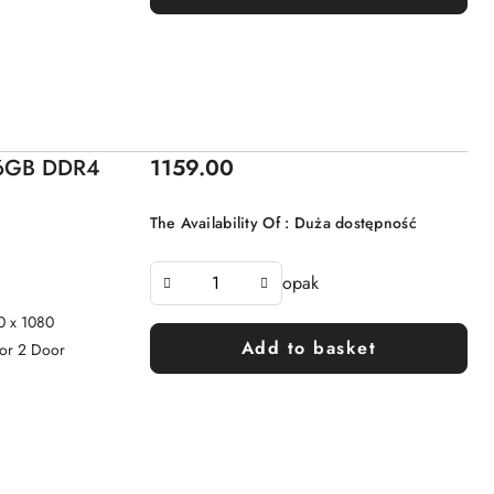
Price:
 16GB DDR4
1159.00
The Availability Of :
Duża dostępność
opak
0 x 1080
Add to basket
oor 2 Door