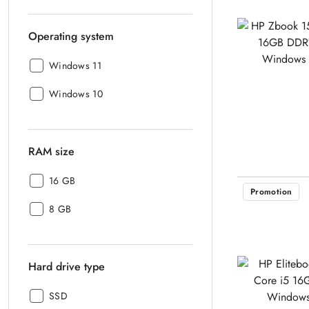
Operating system
Operating
Windows 11
system:
Operating
Windows 10
system:
RAM size
RAM
16 GB
Promotion
size:
RAM
8 GB
size:
Hard drive type
Hard
SSD