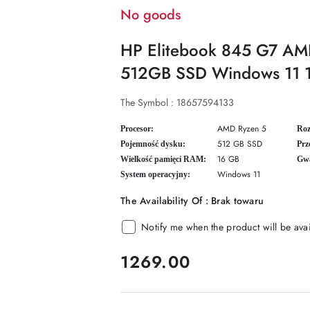
No goods
HP Elitebook 845 G7 A
512GB SSD Windows 11 
The Symbol :
18657594133
AMD Ryzen 5
Procesor:
Roz
512 GB SSD
Pojemność dysku:
Prz
16 GB
Wielkość pamięci RAM:
Gwa
Windows 11
System operacyjny:
The Availability Of :
Brak towaru
Notify me when the product will be ava
price:
1269.00