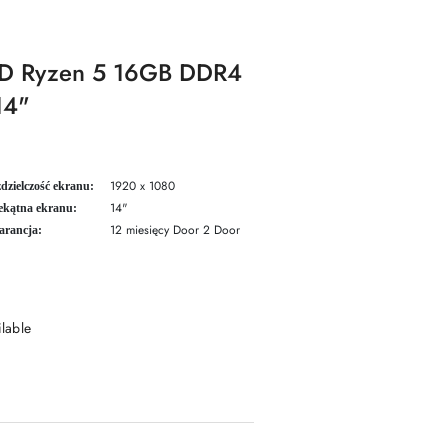
MD Ryzen 5 16GB DDR4
14"
1920 x 1080
dzielczość ekranu:
14"
ekątna ekranu:
12 miesięcy Door 2 Door
rancja:
ilable