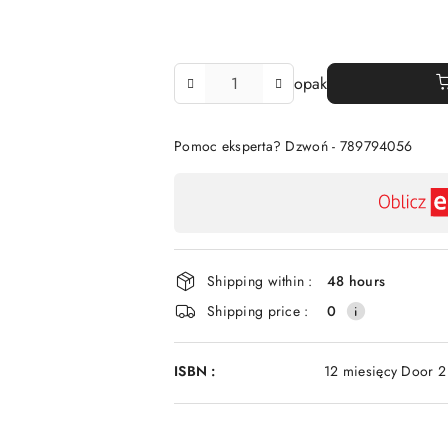
The
opak
Amount
Of
Pomoc eksperta? Dzwoń - 789794056
Availability
payment
and
delivery
Shipping within :
48 hours
Shipping price :
0
ISBN :
12 miesięcy Door 