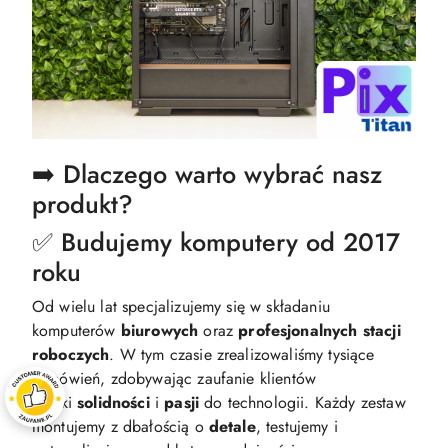
➡️ Dlaczego warto wybrać nasz
produkt?
✅ Budujemy komputery od 2017
roku
Od wielu lat specjalizujemy się w składaniu
komputerów
biurowych
oraz
profesjonalnych
stacji
roboczych
. W tym czasie zrealizowaliśmy tysiące
zamówień, zdobywając zaufanie klientów
dzięki
solidności
i
pasji
do technologii. Każdy zestaw
montujemy z dbałością o
detale
, testujemy i