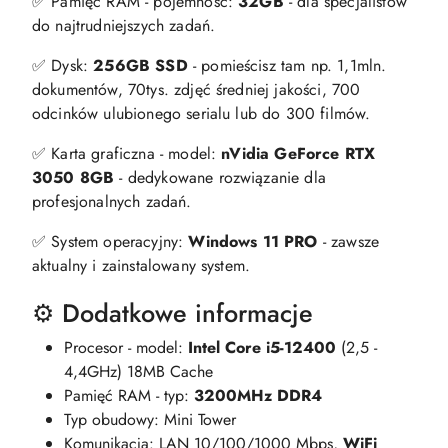
✅ Pamięć RAM - pojemność:
32GB
- dla specjalistów
do najtrudniejszych zadań.
✅ Dysk:
256GB SSD
- pomieścisz tam np. 1,1mln.
dokumentów, 70tys. zdjęć średniej jakości, 700
odcinków ulubionego serialu lub do 300 filmów.
✅ Karta graficzna - model:
nVidia GeForce RTX
3050 8GB
- dedykowane rozwiązanie dla
profesjonalnych zadań.
✅ System operacyjny:
Windows 11 PRO
- zawsze
aktualny i zainstalowany system.
⚙️ Dodatkowe informacje
Procesor - model:
Intel Core i5-12400
(2,5 -
4,4GHz) 18MB Cache
Pamięć RAM - typ:
3200MHz DDR4
Typ obudowy: Mini Tower
Komunikacja: LAN 10/100/1000 Mbps,
WiFi