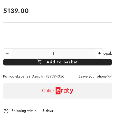
price:
5139.00
The
opak
Amount
Add to basket
Of
Pomoc eksperta? Dzwoń - 789794056
Leave your phone
Availability
payment
Send
and
delivery
Shipping within :
3 days