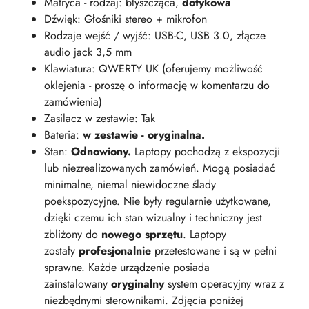
Matryca - rodzaj: błyszcząca,
dotykowa
Dźwięk: Głośniki stereo + mikrofon
Rodzaje wejść / wyjść: USB-C, USB 3.0, złącze
audio jack 3,5 mm
Klawiatura: QWERTY UK (oferujemy możliwość
oklejenia - proszę o informację w komentarzu do
zamówienia)
Zasilacz w zestawie: Tak
Bateria:
w zestawie - oryginalna.
Stan:
Odnowiony.
Laptopy pochodzą z ekspozycji
lub niezrealizowanych zamówień. Mogą posiadać
minimalne, niemal niewidoczne ślady
poekspozycyjne. Nie były regularnie użytkowane,
dzięki czemu ich stan wizualny i techniczny jest
zbliżony do
nowego sprzętu
. Laptopy
zostały
profesjonalnie
przetestowane i są w pełni
sprawne. Każde urządzenie posiada
zainstalowany
oryginalny
system operacyjny wraz z
niezbędnymi sterownikami. Zdjęcia poniżej