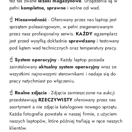
też tak zwane
leżaki magazynowe
. Urządzenia są w
pełni
kompletne, sprawne
i wolne od wad.
☝️
Niezawodność
- Oferowany przez nas laptop jest
sprzętem poleasingowym, w pełni zregenerowanym
przez nasz profesjonalny serwis.
KAŻDY
egzemplarz
jest przed wysyłką dokładnie
sprawdzany
i testowany
pod kątem wad technicznych oraz temperatury pracy.
☝️
System operacyjny
- Każdy laptop posiada
zainstalowany
aktualny system operacyjny
wraz ze
wszystkimi najnowszymi sterownikami i nadaje się do
pracy natychmiast po włączeniu.
☝️
Realne zdjęcia
- Zdjęcia zamieszczone na aukcji
przedstawiają
RZECZYWISTY
oferowany przez nas
asortyment a nie zdjęcia katalogowe nowego sprzętu.
Każda fotografia powstała w naszej firmie, z użyciem
naszych laptopów, które później trafiają w ręce naszych
klientów.