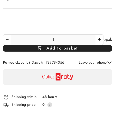
:
The
opak
Amount
Add to basket
Of
Pomoc eksperta? Dzwoń - 789794056
Leave your phone
Availability
payment
Send
and
delivery
Shipping within :
48 hours
Shipping price :
0