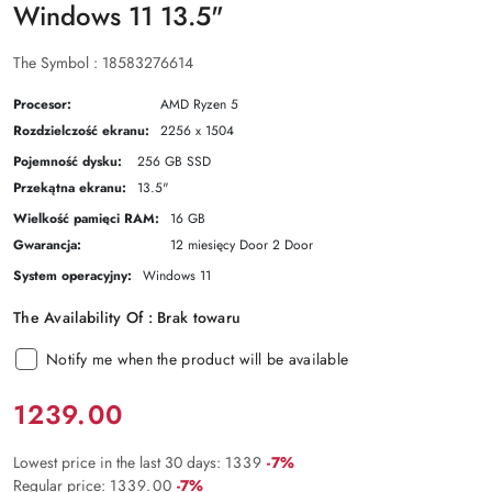
Windows 11 13.5"
The Symbol :
18583276614
Procesor:
AMD Ryzen 5
Rozdzielczość ekranu:
2256 x 1504
Pojemność dysku:
256 GB SSD
Przekątna ekranu:
13.5"
Wielkość pamięci RAM:
16 GB
Gwarancja:
12 miesięcy Door 2 Door
System operacyjny:
Windows 11
The Availability Of :
Brak towaru
Notify me when the product will be available
Price:
1239.00
Discount
Lowest price in the last 30 days:
1339
-7%
:
Discount
Regular price:
1339.00
-7%