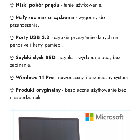
☝️
Niski pobór prądu
- tanie użytkowanie.
☝️
Mały rozmiar urządzenia
- wygodny do
przenoszenia.
☝️
Porty USB 3.2
- szybkie przesyłanie danych na
pendrive i karty pamięci.
☝️
Szybki dysk SSD
- szybka i wydajna praca, bez
zacinania.
☝️
Windows 11 Pro
- nowoczesny i bezpieczny system
☝️
Produkt oryginalny
- bezpieczne użytkowanie bez
niespodzianek.