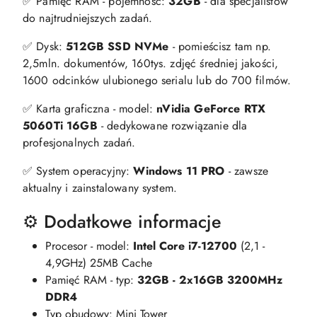
✅ Pamięć RAM - pojemność:
32GB
- dla specjalistów
do najtrudniejszych zadań.
✅ Dysk:
512GB SSD NVMe
- pomieścisz tam np.
2,5mln. dokumentów, 160tys. zdjęć średniej jakości,
1600 odcinków ulubionego serialu lub do 700 filmów.
✅ Karta graficzna - model:
nVidia GeForce RTX
5060Ti 16GB
- dedykowane rozwiązanie dla
profesjonalnych zadań.
✅ System operacyjny:
Windows 11 PRO
- zawsze
aktualny i zainstalowany system.
⚙️ Dodatkowe informacje
Procesor - model:
Intel Core i7-12700
(2,1 -
4,9GHz) 25MB Cache
Pamięć RAM - typ:
32GB - 2x16GB 3200MHz
DDR4
Typ obudowy: Mini Tower