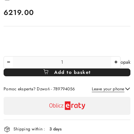
price:
6219.00
The
opak
Amount
Add to basket
Of
Pomoc eksperta? Dzwoń - 789794056
Leave your phone
Availability
payment
Send
and
delivery
Shipping within :
3 days