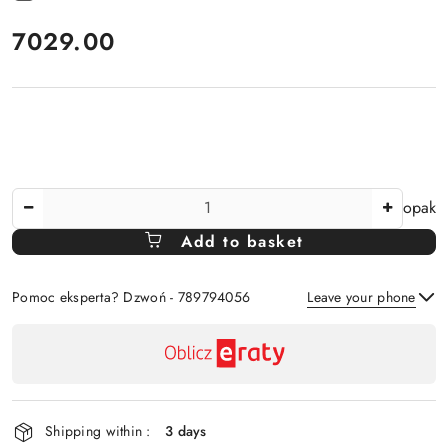
price:
7029.00
The
opak
Amount
Add to basket
Of
Pomoc eksperta? Dzwoń - 789794056
Leave your phone
Availability
payment
Send
and
delivery
Shipping within :
3 days