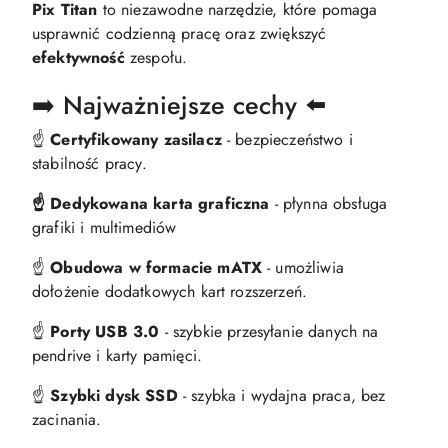
Pix Titan
to niezawodne narzędzie, które pomaga
usprawnić codzienną pracę oraz zwiększyć
efektywność
zespołu.
➡️ Najważniejsze cechy ⬅️
☝️
Certyfikowany zasilacz
- bezpieczeństwo i
stabilność pracy.
☝️ Dedykowana karta graficzna
- płynna obsługa
grafiki i multimediów
☝️
Obudowa w formacie mATX
- umożliwia
dołożenie dodatkowych kart rozszerzeń.
☝️
Porty USB 3.0
- szybkie przesyłanie danych na
pendrive i karty pamięci.
☝️
Szybki dysk SSD
- szybka i wydajna praca, bez
zacinania.