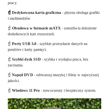
pracy.
☝️ Dedykowana karta graficzna
- płynna obsługa grafiki
i multimediów
☝️
Obudowa w formacie mATX
- umożliwia dołożenie
dodatkowych kart rozszerzeń.
☝️
Porty USB 3.0
- szybkie przesyłanie danych na
pendrive i karty pamięci.
☝️
Szybki dysk SSD
- szybka i wydajna praca, bez
zacinania.
☝️
Napęd DVD
- odtwarzaj muzykę i filmy w najwyższej
jakości.
☝️
Windows 11 Pro
- nowoczesny i bezpieczny system.