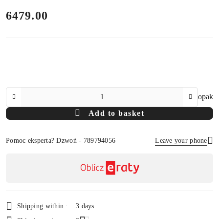
price:
6479.00
The
opak
Amount
Add to basket
Of
Pomoc eksperta? Dzwoń - 789794056
Leave your phone
Availability
payment
Send
and
delivery
Shipping within :
3 days