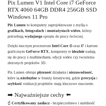
Pix Lumen V1 Intel Core i7 GeForce
RTX 4060 64GB DDR4 256GB SSD
Windows 11 Pro
Pix Lumen
to komputery zaprojektowane z myślą o
grafikach, fotografach
i
montażystach wideo
, którzy
potrzebują
wydajnego
sprzętu do pracy twórczej.
Dzięki mocnym procesorom
Intel Core i5
oraz
i7
i kartom
graficznym
GeForce RTX
, komputery te
idealnie
nadają
się do pracy z multimediami, edycji wideo czy tworzenia
złożonych projektów 3D.
Pix Lumen oferuje
płynność
działania i
niezawodność,
które są
niezbędne
w branży kreatywnej, gdzie
precyzja
i
szybkość
realizacji projektów mają kluczowe znaczenie.
➡️ Najważniejsze cechy ⬅️
☝️
Certyfikowany zasilacz
- bezpieczeństwo i stabilność