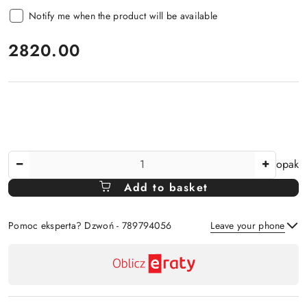
Notify me when the product will be available
price:
2820.00
The
opak
Amount
Add to basket
Of
Pomoc eksperta? Dzwoń - 789794056
Leave your phone
Availability
payment
Send
and