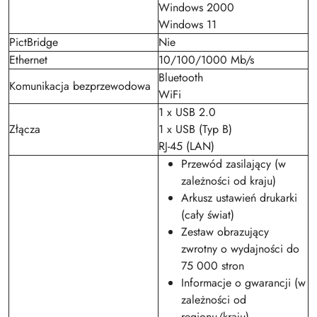
Windows 2000
Windows 11
PictBridge
Nie
Ethernet
10/100/1000 Mb/s
Bluetooth
Komunikacja bezprzewodowa
WiFi
1 x USB 2.0
Złącza
1 x USB (Typ B)
RJ-45 (LAN)
Przewód zasilający (w
zależności od kraju)
Arkusz ustawień drukarki
(cały świat)
Zestaw obrazujący
zwrotny o wydajności do
75 000 stron
Informacje o gwarancji (w
zależności od
regionu/kraju)