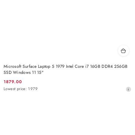
Microsoft Surface Laptop 5 1979 Intel Core i7 16GB DDR4 256GB
SSD Windows 11 15"
1879.00
Promotion
Lowest
Lowest price:
1979
price:
price
from
30
days
before
the
discount