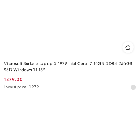
Microsoft Surface Laptop 5 1979 Intel Core i7 16GB DDR4 256GB
SSD Windows 11 15"
1879.00
Promotion
Lowest
Lowest price:
1979
price:
price
from
30
days
before
the
discount