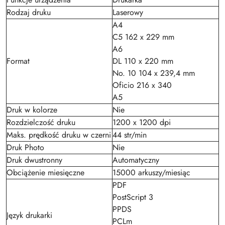
Rodzaj druku
Laserowy
A4
C5 162 x 229 mm
A6
Format
DL 110 x 220 mm
No. 10 104 x 239,4 mm
Oficio 216 x 340
A5
Druk w kolorze
Nie
Rozdzielczość druku
1200 x 1200 dpi
Maks. prędkość druku w czerni
44 str/min
Druk Photo
Nie
Druk dwustronny
Automatyczny
Obciążenie miesięczne
15000 arkuszy/miesiąc
PDF
PostScript 3
PPDS
Język drukarki
PCLm