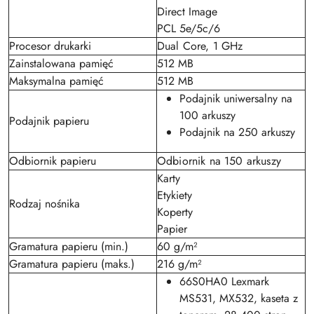
Direct Image
PCL 5e/5c/6
Procesor drukarki
Dual Core, 1 GHz
Zainstalowana pamięć
512 MB
Maksymalna pamięć
512 MB
Podajnik uniwersalny na
100 arkuszy
Podajnik papieru
Podajnik na 250 arkuszy
Odbiornik papieru
Odbiornik na 150 arkuszy
Karty
Etykiety
Rodzaj nośnika
Koperty
Papier
Gramatura papieru (min.)
60 g/m²
Gramatura papieru (maks.)
216 g/m²
66S0HA0 Lexmark
MS531, MX532, kaseta z