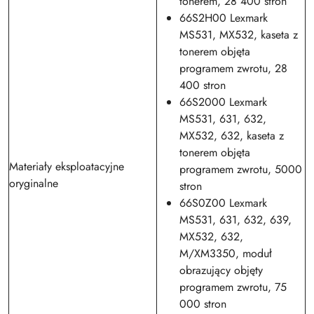
tonerem, 28 400 stron
66S2H00 Lexmark
MS531, MX532, kaseta z
tonerem objęta
programem zwrotu, 28
400 stron
66S2000 Lexmark
MS531, 631, 632,
MX532, 632, kaseta z
tonerem objęta
Materiały eksploatacyjne
programem zwrotu, 5000
oryginalne
stron
66S0Z00 Lexmark
MS531, 631, 632, 639,
MX532, 632,
M/XM3350, moduł
obrazujący objęty
programem zwrotu, 75
000 stron