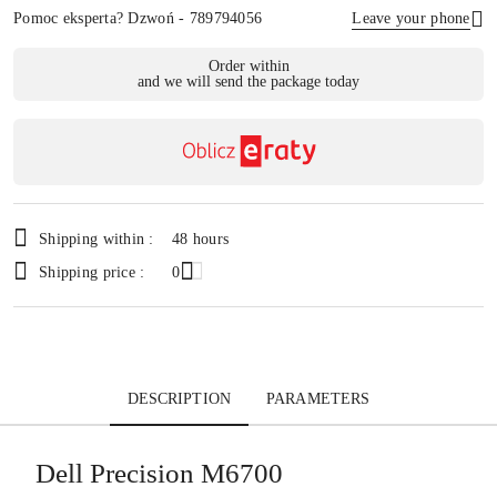
Pomoc eksperta? Dzwoń - 789794056
Leave your phone
Availability
Order within
and we will send the package today
payment
Send
and
delivery
Shipping within :
48 hours
Shipping price :
0
DESCRIPTION
PARAMETERS
Dell Precision M6700