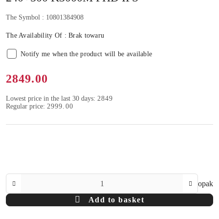
The Symbol :
10801384908
The Availability Of :
Brak towaru
Notify me when the product will be available
Price:
2849.00
Lowest price in the last 30 days:
2849
Regular price:
2999.00
The
opak
Amount
Add to basket
Of