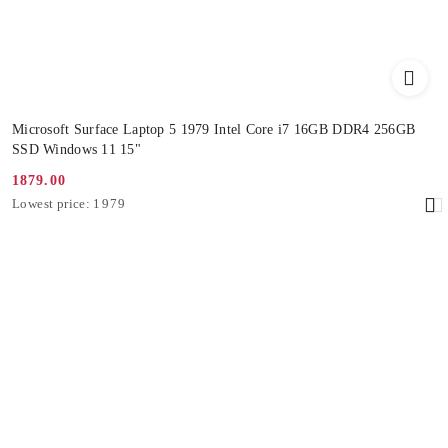
Microsoft Surface Laptop 5 1979 Intel Core i7 16GB DDR4 256GB
SSD Windows 11 15"
1879.00
Promotion
Lowest
Lowest price:
1979
price:
price
from
30
days
before
the
discount