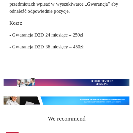
przedmiotach wpisać w wyszukiwarce „Gwarancja” aby
odnaleźć odpowiednie pozycje.
Koszt:
- Gwarancja D2D 24 miesiące – 250zł
- Gwarancja D2D 36 miesięcy – 450zł
Status
We recommend
Skip the carousel of products
products: