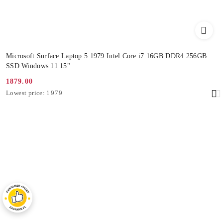
Microsoft Surface Laptop 5 1979 Intel Core i7 16GB DDR4 256GB
SSD Windows 11 15"
1879.00
Promotion
Lowest
Lowest price:
1979
price:
price
from
30
days
before
the
discount