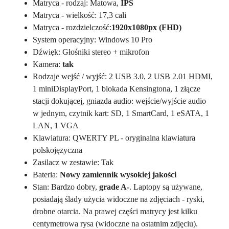
Matryca - rodzaj: Matowa,
IPS
Matryca - wielkość: 17,3 cali
Matryca - rozdzielczość:
1920x1080px (FHD)
System operacyjny: Windows 10 Pro
Dźwięk: Głośniki stereo + mikrofon
Kamera:
tak
Rodzaje wejść / wyjść: 2 USB 3.0, 2 USB 2.01 HDMI,
1 miniDisplayPort, 1 blokada Kensingtona, 1 złącze
stacji dokującej, gniazda audio: wejście/wyjście audio
w jednym, czytnik kart: SD, 1 SmartCard, 1 eSATA, 1
LAN, 1 VGA
Klawiatura: QWERTY PL - oryginalna klawiatura
polskojęzyczna
Zasilacz w zestawie: Tak
Bateria:
Nowy zamiennik wysokiej jakości
Stan: Bardzo dobry,
grade A-
. Laptopy są używane,
posiadają ślady użycia widoczne na zdjęciach - ryski,
drobne otarcia. Na prawej części matrycy jest kilku
centymetrowa rysa (widoczne na ostatnim zdjęciu).