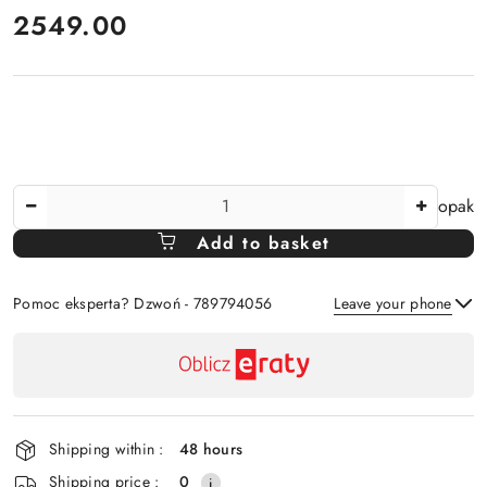
price:
2549.00
The
opak
Amount
Add to basket
Of
Pomoc eksperta? Dzwoń - 789794056
Leave your phone
Availability
payment
Send
and
delivery
Shipping within :
48 hours
Shipping price :
0