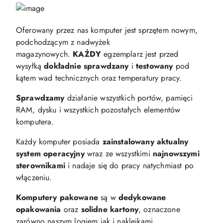
Oferowany przez nas komputer jest sprzętem nowym,
podchodzącym z nadwyżek
magazynowych.
KAŻDY
egzemplarz jest przed
wysyłką
dokładnie sprawdzany
i
testowany
pod
kątem wad technicznych oraz temperatury pracy.
Sprawdzamy
działanie wszystkich portów, pamięci
RAM, dysku i wszystkich pozostałych elementów
komputera.
Każdy komputer posiada
zainstalowany aktualny
system operacyjny
wraz ze wszystkimi
najnowszymi
sterownikami
i nadaje się do pracy natychmiast po
włączeniu.
Komputery pakowane
są w
dedykowane
opakowania
oraz
solidne kartony
, oznaczone
zarówno naszym logiem jak i naklejkami