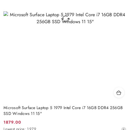
Microsoft Surface Laptop 5 1979 Intel Core i7 16GB DDR4 256GB
SSD Windows 11 15"
1879.00
Promotion
Lowest
Lowest price:
1979