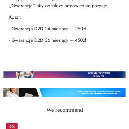
„Gwarancja” aby odnaleźć odpowiednie pozycje.
Koszt:
- Gwarancja D2D 24 miesiące – 250zł
- Gwarancja D2D 36 miesięcy – 450zł
Status
We recommend
Skip the carousel of products
products:
-5%