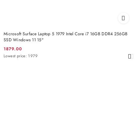
Microsoft Surface Laptop 5 1979 Intel Core i7 16GB DDR4 256GB
SSD Windows 11 15"
1879.00
Promotion
Lowest
Lowest price:
1979
price:
price
from
30
days
before
the
discount