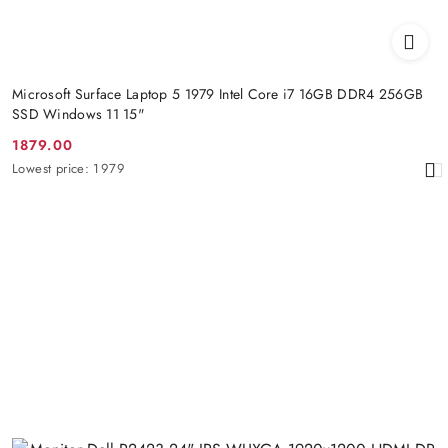
Microsoft Surface Laptop 5 1979 Intel Core i7 16GB DDR4 256GB
SSD Windows 11 15"
1879.00
Promotion
Lowest
Lowest price:
1979
price:
price
from
30
days
before
the
discount