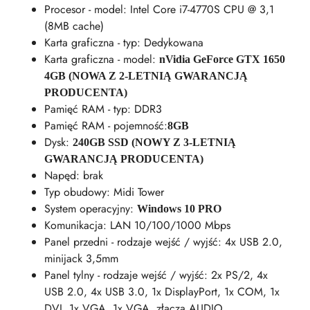
Procesor - model: Intel Core i7-4770S CPU @ 3,1
(8MB cache)
Karta graficzna - typ: Dedykowana
Karta graficzna - model:
nVidia GeForce GTX 1650
4GB (NOWA Z 2-LETNIĄ GWARANCJĄ
PRODUCENTA)
Pamięć RAM - typ: DDR3
Pamięć RAM - pojemność:
8GB
Dysk:
240GB SSD (NOWY Z 3-LETNIĄ
GWARANCJĄ PRODUCENTA)
Napęd: brak
Typ obudowy: Midi Tower
System operacyjny:
Windows 10 PRO
Komunikacja: LAN 10/100/1000 Mbps
Panel przedni - rodzaje wejść / wyjść: 4x USB 2.0,
minijack 3,5mm
Panel tylny - rodzaje wejść / wyjść: 2x PS/2, 4x
USB 2.0, 4x USB 3.0, 1x DisplayPort, 1x COM, 1x
DVI, 1x VGA, 1x VGA, złącza AUDIO