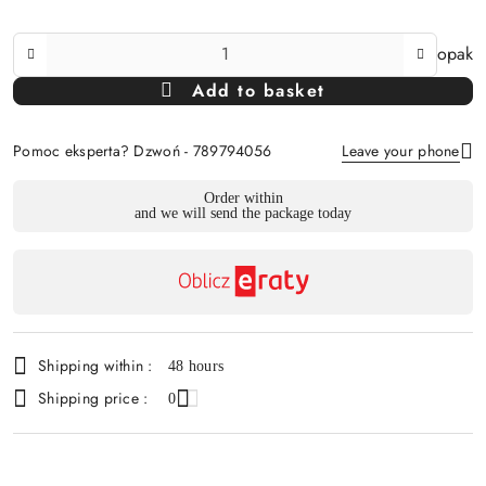
The
opak
Amount
Add to basket
Of
Pomoc eksperta? Dzwoń - 789794056
Leave your phone
Availability
Order within
and we will send the package today
payment
Send
and
delivery
Shipping within :
48 hours
Shipping price :
0