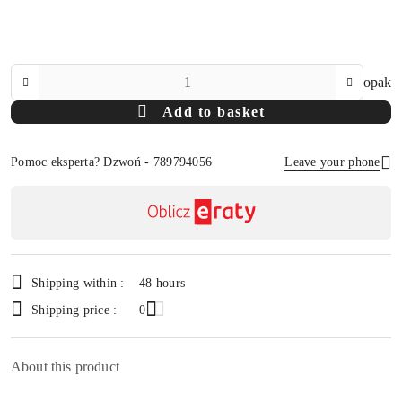
The
opak
Amount
Add to basket
Of
Pomoc eksperta? Dzwoń - 789794056
Leave your phone
Availability
payment
Send
and
delivery
Shipping within :
48 hours
Shipping price :
0
About this product