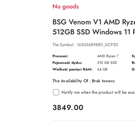
No goods
BSG Venom V1 AMD Ryz
512GB SSD Windows 11 
The Symbol :
16503689889_UCP20
Procesor:
AMD Ryzen 7
S
Pojemność dysku:
512 GB SSD
Ro
Wielkość pamięci RAM:
64 GB
G
The Availability Of :
Brak towaru
Notify me when the product will be ava
price:
3849.00