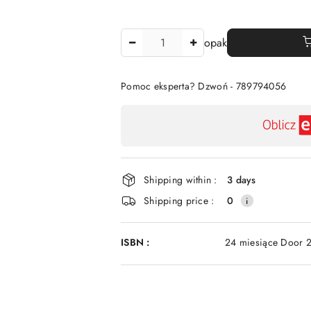
The
opak
Amount
Of
Pomoc eksperta? Dzwoń - 789794056
Availability
payment
and
delivery
Shipping within :
3 days
Shipping price :
0
ISBN :
24 miesiące Door 