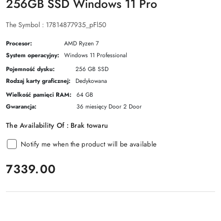
256GB SSD Windows 11 Pro
The Symbol :
17814877935_pFl50
Procesor:
AMD Ryzen 7
System operacyjny:
Windows 11 Professional
Pojemność dysku:
256 GB SSD
Rodzaj karty graficznej:
Dedykowana
Wielkość pamięci RAM:
64 GB
Gwarancja:
36 miesięcy Door 2 Door
The Availability Of :
Brak towaru
Notify me when the product will be available
price:
7339.00