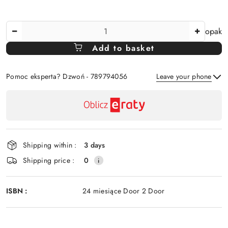
The
opak
Amount
Add to basket
Of
Pomoc eksperta? Dzwoń - 789794056
Leave your phone
Availability
payment
Send
and
delivery
Shipping within :
3 days
Shipping price :
0
ISBN :
24 miesiące Door 2 Door