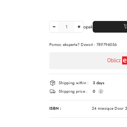
The
opak
Amount
Of
Pomoc eksperta? Dzwoń - 789794056
Availability
payment
and
delivery
Shipping within :
3 days
Shipping price :
0
ISBN :
24 miesiące Door 