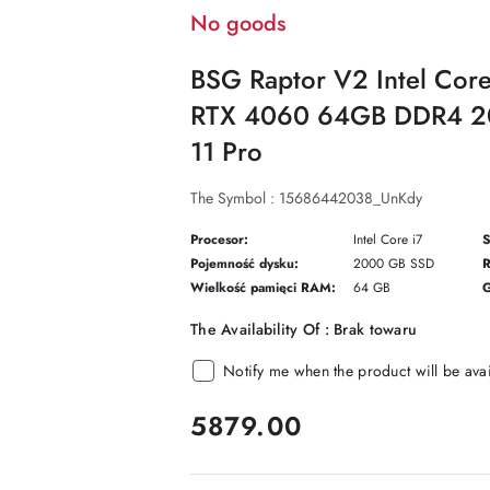
No goods
BSG Raptor V2 Intel Cor
RTX 4060 64GB DDR4 2
11 Pro
The Symbol :
15686442038_UnKdy
Procesor:
Intel Core i7
S
Pojemność dysku:
2000 GB SSD
R
Wielkość pamięci RAM:
64 GB
G
The Availability Of :
Brak towaru
Notify me when the product will be ava
price:
5879.00