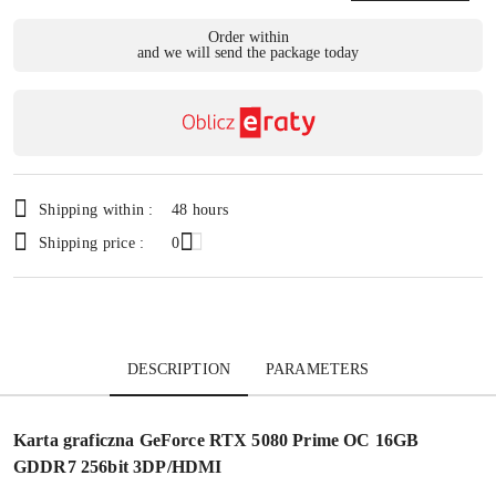
Availability
Order within
and we will send the package today
payment
Send
and
delivery
Shipping within :
48 hours
Shipping price :
0
DESCRIPTION
PARAMETERS
Karta graficzna GeForce RTX 5080 Prime OC 16GB
GDDR7 256bit 3DP/HDMI