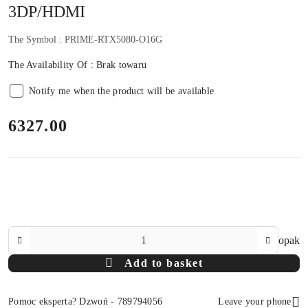
3DP/HDMI
The Symbol :
PRIME-RTX5080-O16G
The Availability Of :
Brak towaru
Notify me when the product will be available
price:
6327.00
The
opak
Amount
Add to basket
Of
Pomoc eksperta? Dzwoń - 789794056
Leave your phone