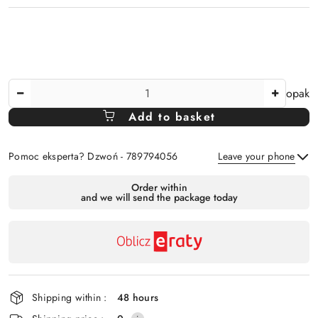
The
opak
Amount
Add to basket
Of
Pomoc eksperta? Dzwoń - 789794056
Leave your phone
Availability
Order within
and we will send the package today
payment
Send
and
delivery
Shipping within :
48 hours