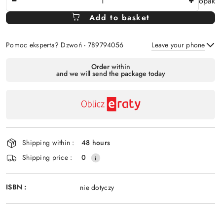
opak
Amount
Add to basket
Of
Pomoc eksperta? Dzwoń - 789794056
Leave your phone
Availability
Order within
and we will send the package today
payment
Send
and
delivery
Shipping within :
48 hours
Shipping price :
0
ISBN :
nie dotyczy