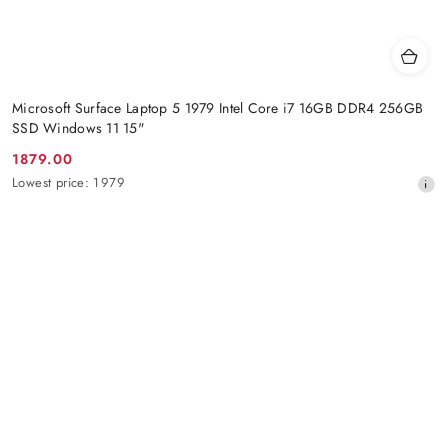
Microsoft Surface Laptop 5 1979 Intel Core i7 16GB DDR4 256GB
SSD Windows 11 15"
1879.00
Promotion
Lowest
Lowest price:
1979
price:
price
from
30
days
before
the
discount