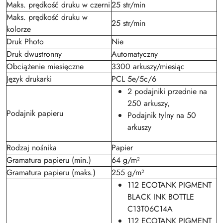
Maks. prędkość druku w czerni
25 str/min
Maks. prędkość druku w
25 str/min
kolorze
Druk Photo
Nie
Druk dwustronny
Automatyczny
Obciążenie miesięczne
3300 arkuszy/miesiąc
Język drukarki
PCL 5e/5c/6
2 podajniki przednie na
250 arkuszy,
Podajnik papieru
Podajnik tylny na 50
arkuszy
Rodzaj nośnika
Papier
Gramatura papieru (min.)
64 g/m²
Gramatura papieru (maks.)
255 g/m²
112 ECOTANK PIGMENT
BLACK INK BOTTLE
C13T06C14A
112 ECOTANK PIGMENT