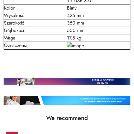
1 x USB 3.0
Kolor
Biały
Wysokość
425 mm
Szerokość
350 mm
Głębokość
500 mm
Waga
17.8 kg
Oznaczenia
Status
We recommend
Skip the carousel of products
products: