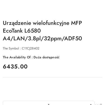
Urządzenie wielofunkcyjne MFP
EcoTank L6580
A4/LAN/3.8pl/32ppm/ADF50
The Symbol :
C11CJ28402
The Availability Of :
Duża dostępność
price:
6435.00
The