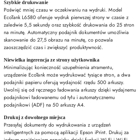
Szybkie drukowanie
Poświęć mniej czasu w oczekiwaniu na wydruki. Model
EcoTank L6580 oferuje wydruk pierwszej strony w czasie z
zaledwie 5,5 sekundy oraz szybkość drukowania do 25 stron
na minutę. Automatyczny podajnik dokumentów umożliwia
skanowanie do 27,5 obrazu na minutę, co pozwala
zaoszczędzić czas i zwiększyć produktywność.
Niewielka ingerencja ze strony użytkownika
Minimalizując konieczność uzupełnienia atramentu,
urządzenie EcoTank może wydrukować tysiące stron, a dwa
podajniki papieru oferują wydajność rzędu 500 arkuszy.
Uwolnij się od ręcznego ładowania arkuszy dzięki wydajnemu
podajnikowi ładowanemu od tyłu i automatycznemu
podajnikowi (ADF) na 50 arkuszy A4.
Drukuj z dowolnego miejsca
Przesyłaj dokumenty do wydrukowania z urządzeń
inteligentnych za pomocą aplikacji Epson iPrint. Drukuj za
jednym naciśnięciem przycisku dzięki funkcji Wi-Fi i Wi-Fi