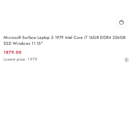
Microsoft Surface Laptop 5 1979 Intel Core i7 16GB DDR4 256GB
SSD Windows 11 15"
1879.00
Promotion
Lowest
Lowest price:
1979
price:
price
from
30
days
before
the
discount