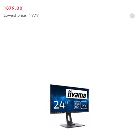
1879.00
Promotion
Lowest
Lowest price:
1979
price:
price
from
30
days
before
the
discount