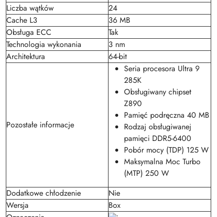
Liczba wątków
24
Cache L3
36 MB
Obsługa ECC
Tak
Technologia wykonania
3 nm
Architektura
64-bit
Seria procesora Ultra 9
285K
Obsługiwany chipset
Z890
Pamięć podręczna 40 MB
Pozostałe informacje
Rodzaj obsługiwanej
pamięci DDR5-6400
Pobór mocy (TDP) 125 W
Maksymalna Moc Turbo
(MTP) 250 W
Dodatkowe chłodzenie
Nie
Wersja
Box