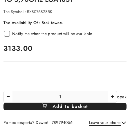
The Symbol :
BX80768285K
The Availability Of :
Brak towaru
Notify me when the product will be available
price:
3133.00
The
opak
Amount
Add to basket
Of
Pomoc eksperta? Dzwoń - 789794056
Leave your phone