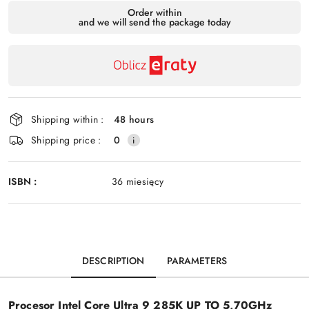
Availability
Order within
and we will send the package today
payment
Send
and
delivery
Shipping within :
48 hours
Shipping price :
0
ISBN :
36 miesięcy
DESCRIPTION
PARAMETERS
Procesor Intel Core Ultra 9 285K UP TO 5,70GHz