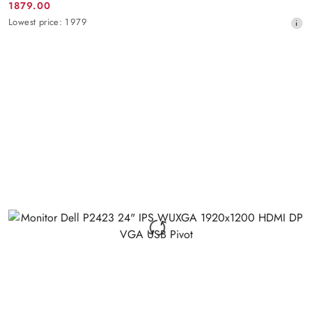
1879.00
Promotion
Lowest
Lowest price:
1979
price:
price
from
30
days
before
the
discount