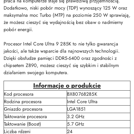
praca na komputerze staje się prawdziwą przyjemnością.
Dodatkowo, niski pobór mocy (TDP) wynoszący 125 W oraz
maksymalna moc Turbo (MTP) na poziomie 250 W sprawiają,
że możesz cieszyć się wydajnością bez obaw o nadmierny
pobór energii.
Procesor Intel Core Ultra 9 285K to nie tylko gwarancja
jakości, ale także wsparcie dla najnowszych technologii.
Dzięki obsłudze pamięci DDR5-6400 oraz zgodności z
chipsetem Z890, możesz cieszyć się szybkim i stabilnym
działaniem swojego komputera.
Informacje o produkcie
Kod procesora
BX80768285K
Rodzina procesora
Intel Core Ultra
Gniazdo procesora
LGA1851
Taktowanie procesora
3.2 GHz
Taktowanie (Boost)
5.7 GHz
Liczba rdzeni
24