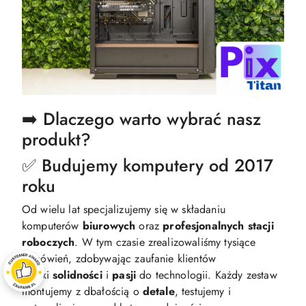
➡️ Dlaczego warto wybrać nasz
produkt?
✅ Budujemy komputery od 2017
roku
Od wielu lat specjalizujemy się w składaniu
komputerów
biurowych
oraz
profesjonalnych
stacji
roboczych
. W tym czasie zrealizowaliśmy tysiące
zamówień, zdobywając zaufanie klientów
dzięki
solidności
i
pasji
do technologii. Każdy zestaw
montujemy z dbałością o
detale
, testujemy i