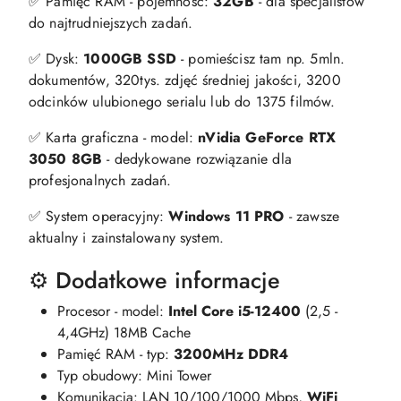
✅ Pamięć RAM - pojemność:
32GB
- dla specjalistów
do najtrudniejszych zadań.
✅ Dysk:
1000GB SSD
- pomieścisz tam np. 5mln.
dokumentów, 320tys. zdjęć średniej jakości, 3200
odcinków ulubionego serialu lub do 1375 filmów.
✅ Karta graficzna - model:
nVidia GeForce RTX
3050 8GB
- dedykowane rozwiązanie dla
profesjonalnych zadań.
✅ System operacyjny:
Windows 11 PRO
- zawsze
aktualny i zainstalowany system.
⚙️ Dodatkowe informacje
Procesor - model:
Intel Core i5-12400
(2,5 -
4,4GHz) 18MB Cache
Pamięć RAM - typ:
3200MHz DDR4
Typ obudowy: Mini Tower
Komunikacja: LAN 10/100/1000 Mbps,
WiFi