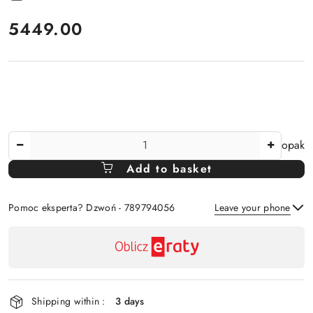
price:
5449.00
The
opak
Amount
Add to basket
Of
Pomoc eksperta? Dzwoń - 789794056
Leave your phone
Availability
payment
Send
and
delivery
Shipping within :
3 days