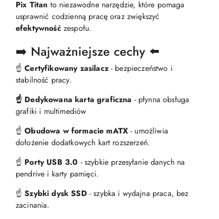
Pix Titan
to niezawodne narzędzie, które pomaga
usprawnić codzienną pracę oraz zwiększyć
efektywność
zespołu.
➡️ Najważniejsze cechy ⬅️
☝️
Certyfikowany zasilacz
- bezpieczeństwo i
stabilność pracy.
☝️ Dedykowana karta graficzna
- płynna obsługa
grafiki i multimediów
☝️
Obudowa w formacie mATX
- umożliwia
dołożenie dodatkowych kart rozszerzeń.
☝️
Porty USB 3.0
- szybkie przesyłanie danych na
pendrive i karty pamięci.
☝️
Szybki dysk SSD
- szybka i wydajna praca, bez
zacinania.