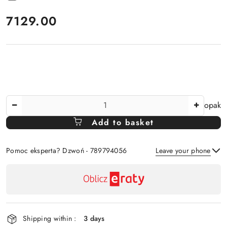
price:
7129.00
The
opak
Amount
Add to basket
Of
Pomoc eksperta? Dzwoń - 789794056
Leave your phone
Availability
payment
Send
and
delivery
Shipping within :
3 days