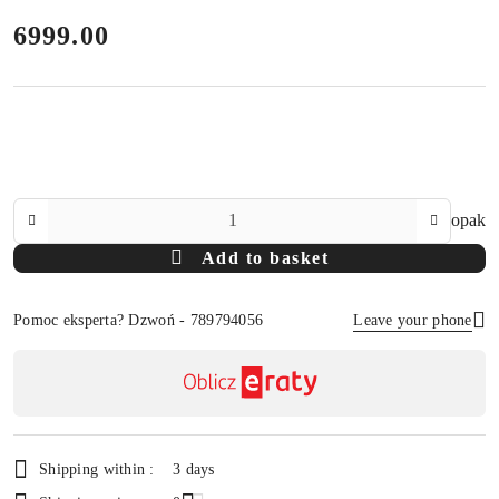
price:
6999.00
The
opak
Amount
Add to basket
Of
Pomoc eksperta? Dzwoń - 789794056
Leave your phone
Availability
payment
Send
and
delivery
Shipping within :
3 days