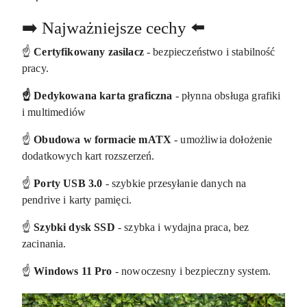
➡️ Najważniejsze cechy ⬅️
☝️
Certyfikowany zasilacz
- bezpieczeństwo i stabilność
pracy.
☝️ Dedykowana karta graficzna
- płynna obsługa grafiki
i multimediów
☝️
Obudowa w formacie mATX
- umożliwia dołożenie
dodatkowych kart rozszerzeń.
☝️
Porty USB 3.0
- szybkie przesyłanie danych na
pendrive i karty pamięci.
☝️
Szybki dysk SSD
- szybka i wydajna praca, bez
zacinania.
☝️
Windows 11 Pro
- nowoczesny i bezpieczny system.