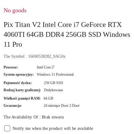
No goods
Pix Titan V2 Intel Core i7 GeForce RTX
4060TI 64GB DDR4 256GB SSD Windows
11 Pro
The Symbol :
16690538282_9AG0x
Procesor:
Intel Core i7
System operacyjny:
Windows 11 Professional
Pojemność dysku:
256 GB SSD
Rodzaj karty graficznej:
Dedykowana
Wielkość pamięci RAM:
64 GB
Gwarancja:
24 miesiące Door 2 Door
The Availability Of :
Brak towaru
Notify me when the product will be available