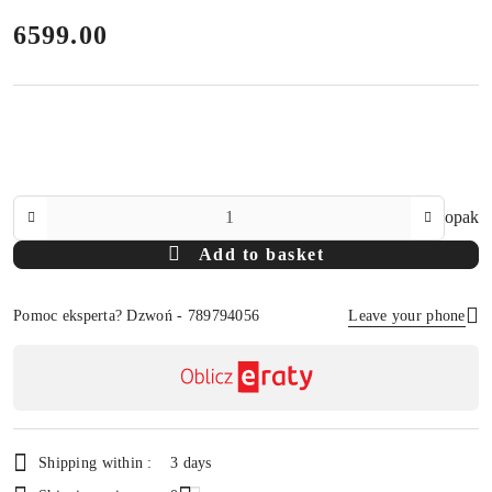
price:
6599.00
The
opak
Amount
Add to basket
Of
Pomoc eksperta? Dzwoń - 789794056
Leave your phone
Availability
payment
Send
and
delivery
Shipping within :
3 days