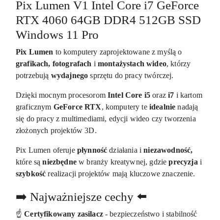
Pix Lumen V1 Intel Core i7 GeForce
RTX 4060 64GB DDR4 512GB SSD
Windows 11 Pro
Pix Lumen
to komputery zaprojektowane z myślą o
grafikach, fotografach
i
montażystach wideo
, którzy
potrzebują
wydajnego
sprzętu do pracy twórczej.
Dzięki mocnym procesorom
Intel Core i5
oraz
i7
i kartom
graficznym
GeForce RTX
, komputery te
idealnie
nadają
się do pracy z multimediami, edycji wideo czy tworzenia
złożonych projektów 3D.
Pix Lumen oferuje
płynność
działania i
niezawodność,
które są
niezbędne
w branży kreatywnej, gdzie
precyzja
i
szybkość
realizacji projektów mają kluczowe znaczenie.
➡️ Najważniejsze cechy ⬅️
☝️
Certyfikowany zasilacz
- bezpieczeństwo i stabilność