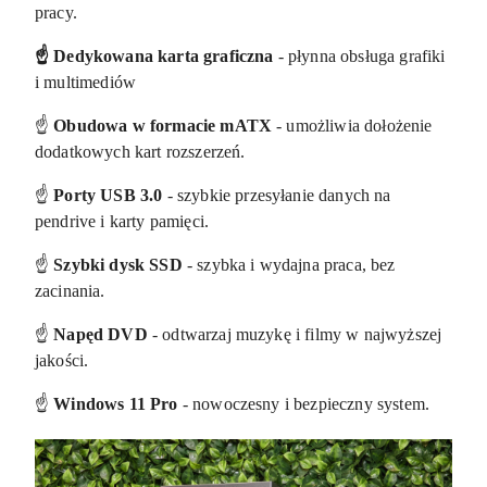
pracy.
☝️ Dedykowana karta graficzna
- płynna obsługa grafiki
i multimediów
☝️
Obudowa w formacie mATX
- umożliwia dołożenie
dodatkowych kart rozszerzeń.
☝️
Porty USB 3.0
- szybkie przesyłanie danych na
pendrive i karty pamięci.
☝️
Szybki dysk SSD
- szybka i wydajna praca, bez
zacinania.
☝️
Napęd DVD
- odtwarzaj muzykę i filmy w najwyższej
jakości.
☝️
Windows 11 Pro
- nowoczesny i bezpieczny system.