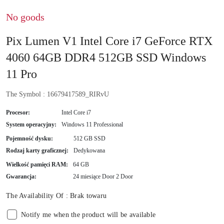
No goods
Pix Lumen V1 Intel Core i7 GeForce RTX
4060 64GB DDR4 512GB SSD Windows
11 Pro
The Symbol :
16679417589_RIRvU
Procesor:
Intel Core i7
System operacyjny:
Windows 11 Professional
Pojemność dysku:
512 GB SSD
Rodzaj karty graficznej:
Dedykowana
Wielkość pamięci RAM:
64 GB
Gwarancja:
24 miesiące Door 2 Door
The Availability Of :
Brak towaru
Notify me when the product will be available