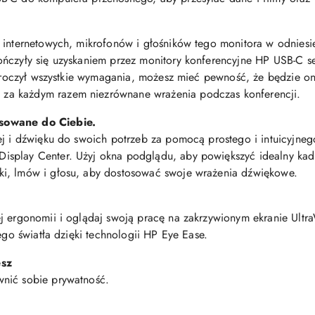
r internetowych, mikrofonów i głośników tego monitora w odnies
ńczyły się uzyskaniem przez monitory konferencyjne HP USB-C se
rzekroczył wszystkie wymagania, możesz mieć pewność, że będzie
a każdym razem niezrównane wrażenia podczas konferencji.
sowane do Ciebie.
ej i dźwięku do swoich potrzeb za pomocą prostego i intuicyjn
splay Center. Użyj okna podglądu, aby powiększyć idealny kadr
i, lmów i głosu, aby dostosować swoje wrażenia dźwiękowe.
ej ergonomii i oglądaj swoją pracę na zakrzywionym ekranie Ul
ego światła dzięki technologii HP Eye Ease.
esz
nić sobie prywatność.