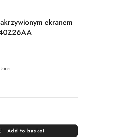
 zakrzywionym ekranem
 40Z26AA
ilable
Add to basket