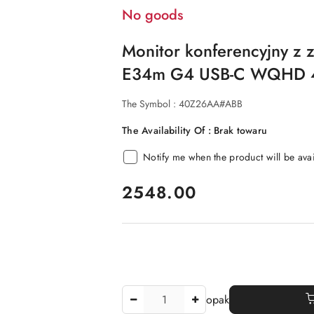
No goods
Monitor konferencyjny z
E34m G4 USB-C WQHD
The Symbol :
40Z26AA#ABB
The Availability Of :
Brak towaru
Notify me when the product will be ava
price:
2548.00
The
opak
Amount