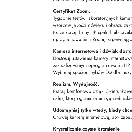
Certyfikat Zoom.
Tygodnie testów laboratoryjnych kame
wzorców jakości dźwięku i obrazu zako
to, że sprzęt firmy HP spełnił lub p
oprogramowaniem Zoom, zapewniając z
Kamera internetowa i dźwięk dosto
Dostosuj ustawienia kamery internetow
zaktualizowanym oprogramowaniu HP Di
Wybieraj spośród trybów EQ dla muzyk
Realizm. Wydajność.
Pracuj komfortowo dzięki 3-kierunkow
cale), który ogranicza emisję niebieski
Udostępniaj tylko wtedy, kiedy chc
Chowaj kamerę internetową, aby zapew
Krystalicznie czyste brzmienie