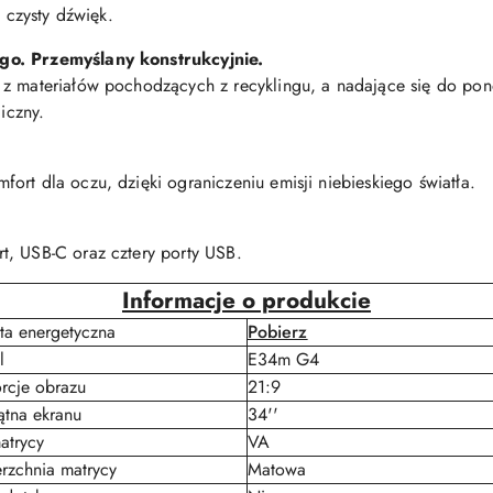
e czysty dźwięk.
go. Przemyślany konstrukcyjnie.
 z materiałów pochodzących z recyklingu, a nadające się do p
iczny.
ort dla oczu, dzięki ograniczeniu emisji niebieskiego światła.
t, USB-C oraz cztery porty USB.
Informacje o produkcie
eta energetyczna
Pobierz
l
E34m G4
rcje obrazu
21:9
ątna ekranu
34''
atrycy
VA
rzchnia matrycy
Matowa