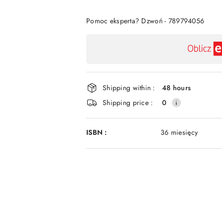
Of
Pomoc eksperta? Dzwoń - 789794056
Availability
payment
and
delivery
Shipping within :
48 hours
Shipping price :
0
ISBN :
36 miesięcy