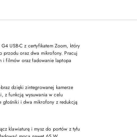
m G4 USB-C z certyfikatem Zoom, który
do przodu oraz dwa mikrofony. Pracuj
h i filmów oraz ładowanie laptopa
braz dzięki zintegrowanej kamerze
ni, z funkcją wysuwania w celu
głośniki i dwa mikrofony z redukcją
cz klawiaturę i mysz do portów z tyłu
z ładować mocą nawet 65 W.