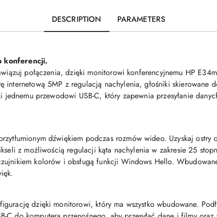
DESCRIPTION
PARAMETERS
 konferencji.
nawiązuj połączenia, dzięki monitorowi konferencyjnemu HP E34
 internetową 5MP z regulacją nachylenia, głośniki skierowane 
ęki jednemu przewodowi USB-C, który zapewnia przesyłanie danyc
przytłumionym dźwiękiem podczas rozmów wideo. Uzyskaj ostry o
kseli z możliwością regulacji kąta nachylenia w zakresie 25 stop
zujnikiem kolorów i obsługą funkcji Windows Hello. Wbudowane 
ięk.
gurację dzięki monitorowi, który ma wszystko wbudowane. Podłą
SB-C do komputera przenośnego, aby przesyłać dane i filmy ora