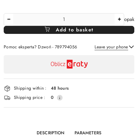
The
opak
Amount
Add to basket
Of
Pomoc eksperta? Dzwoń - 789794056
Leave your phone
Availability
payment
Send
and
delivery
Shipping within :
48 hours
Shipping price :
0
DESCRIPTION
PARAMETERS