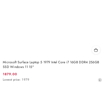
Microsoft Surface Laptop 5 1979 Intel Core i7 16GB DDR4 256GB
SSD Windows 11 15"
1879.00
Promotion
Lowest
Lowest price:
1979
price:
price
from
30
days
before
the