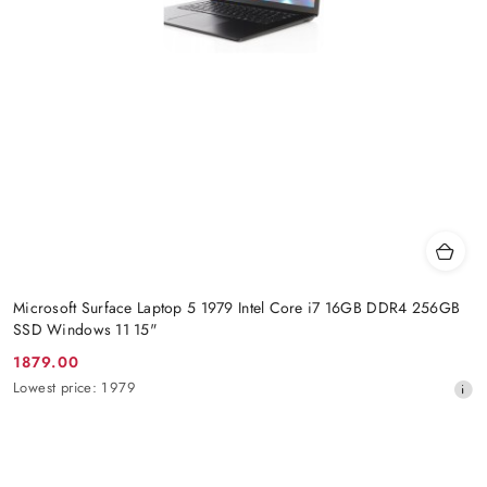
Microsoft Surface Laptop 5 1979 Intel Core i7 16GB DDR4 256GB
SSD Windows 11 15"
1879.00
Promotion
Lowest
Lowest price:
1979
price:
price
from
30
days
before