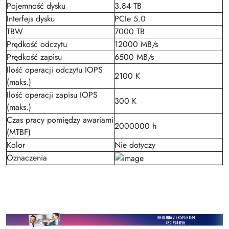
Pojemność dysku
3.84 TB
Interfejs dysku
PCIe 5.0
TBW
7000 TB
Prędkość odczytu
12000 MB/s
Prędkość zapisu
6500 MB/s
Ilość operacji odczytu IOPS
2100 K
(maks.)
Ilość operacji zapisu IOPS
300 K
(maks.)
Czas pracy pomiędzy awariami
2000000 h
(MTBF)
Kolor
Nie dotyczy
Oznaczenia