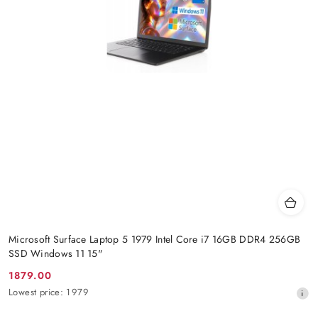
Microsoft Surface Laptop 5 1979 Intel Core i7 16GB DDR4 256GB
SSD Windows 11 15"
1879.00
Promotion
Lowest
Lowest price:
1979
price:
price
from