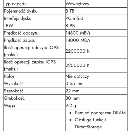
Typ napędu
Wewnętrzny
Pojemność dysku
8 TB
Interfejs dysku
PCIe 5.0
TBW
8 PB
Prędkość odczytu
14800 MB/s
Prędkość zapisu
14000 MB/s
Ilość operacji odczytu IOPS
2200000 K
(maks.)
Ilość operacji zapisu IOPS
2200000 K
(maks.)
Kolor
Nie dotyczy
Wysokość
3.65 mm
Szerokość
22 mm
Głębokość
80 mm
Waga
9.2 g
Pamięć podręczna DRAM
Obsługa funkcji
DirectStorage