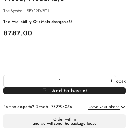
The Symbol :
SFYR2D/8T1
The Availability Of :
Mała dostępność
price:
8787.00
The
opak
Amount
Add to basket
Of
Pomoc eksperta? Dzwoń - 789794056
Leave your phone
Availability
Order within
and we will send the package today
payment