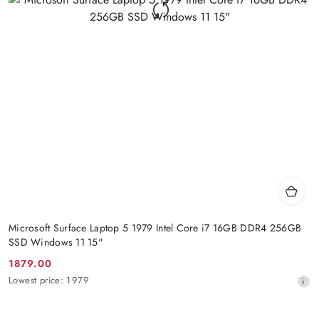
Microsoft Surface Laptop 5 1979 Intel Core i7 16GB DDR4 256GB
SSD Windows 11 15"
1879.00
Promotion
Lowest
Lowest price:
1979
price:
price
from
30