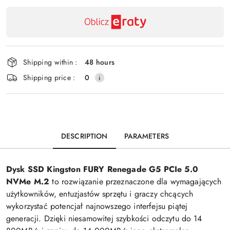
Send
and
delivery
Shipping within :
48 hours
Shipping price :
0
DESCRIPTION
PARAMETERS
Dysk SSD Kingston FURY Renegade G5 PCIe 5.0
NVMe M.2
to rozwiązanie przeznaczone dla wymagających
użytkowników, entuzjastów sprzętu i graczy chcących
wykorzystać potencjał najnowszego interfejsu piątej
generacji. Dzięki niesamowitej szybkości odczytu do 14