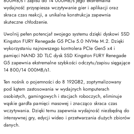
800MB/s i zapisu do 14 000MB/s jego ekstremalna
wydajność przyspiesza wczytywanie gier i aplikacji oraz
skraca czas reakcji, a unikalna konstrukcja zapewnia
skuteczne chłodzenie.
Uwolnij pełen potencjał swojego systemu dzięki dyskowi SSD
Kingston FURY Renegade G5 PCIe 5.0 NVMe M.2. Dzięki
wykorzystaniu najnowszego kontrolera PCIe Gen5 x4 i
pamięci NAND 3D TLC dysk SSD Kingston FURY Renegade
G5 zapewnia ekstremalne szybkości odczytu/zapisu sięgające
14 800/14 000MB/s1.
Ten nośnik o pojemności do 8 192GB2, zoptymalizowany
pod kątem zastosowania w wydajnych komputerach
osobistych, gamingowych i stacjach roboczych, eliminuje
wąskie gardła pamięci masowej i znacząco skraca czas
wczytywania. Dzięki temu zapewnia wydajność niezbędną do
intensywnej gry, edycji wideo i przetwarzania dużych zbiorów
danych.