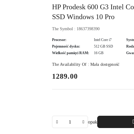
HP Prodesk 600 G3 Intel 
SSD Windows 10 Pro
The Symbol :
18637398390
Procesor:
Intel Core i7
Syst
Pojemność dysku:
512 GB SSD
Rodz
Wielkość pamięci RAM:
16 GB
Gwar
The Availability Of :
Mała dostępność
price:
1289.00
The
opak
Amount
Of