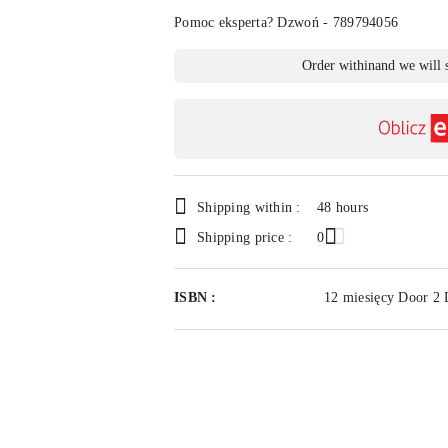
Pomoc eksperta? Dzwoń - 789794056
Availability
Order within
and we will 
payment
and
delivery
Shipping within :
48 hours
Shipping price :
0
ISBN :
12 miesięcy Door 2