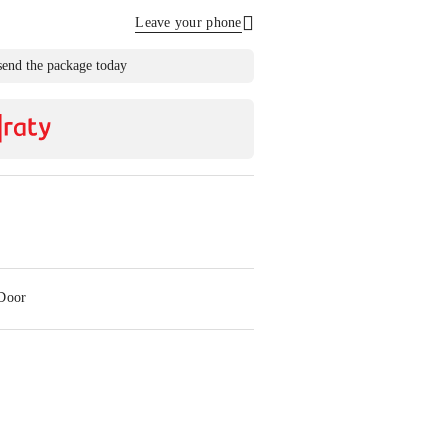
Leave your phone
Send
send the package today
 Door