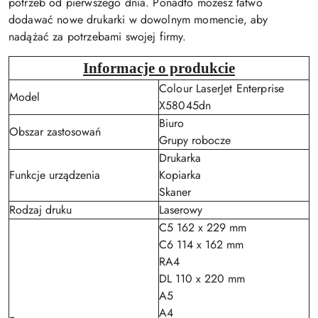
potrzeb od pierwszego dnia. Ponadto możesz łatwo
dodawać nowe drukarki w dowolnym momencie, aby
nadążać za potrzebami swojej firmy.
Informacje o produkcie
Colour LaserJet Enterprise
Model
X58045dn
Biuro
Obszar zastosowań
Grupy robocze
Drukarka
Funkcje urządzenia
Kopiarka
Skaner
Rodzaj druku
Laserowy
C5 162 x 229 mm
C6 114 x 162 mm
RA4
DL 110 x 220 mm
A5
A4