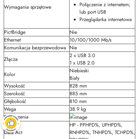
Połączenie z internetem;
Wymagania sprzętowe
lub port USB
Przeglądarka internetowa
PictBridge
Nie
Ethernet
10/100/1000 Mb/s
Komunikacja bezprzewodowa
Nie
2 x USB 3.0
Złącza
1 x USB 2.0
Niebieski
Kolor
Biały
Wysokość
828 mm
Szerokość
885 mm
Głębokość
810 mm
Waga
38.9 kg
Oznaczenia
HP - PPHPD%, UPHPD%,
Data Act
RNHPD%, TNHPD%, TCHPD%,