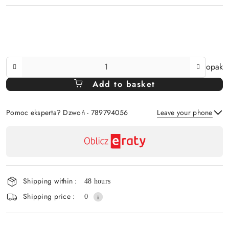
The
opak
Amount
Add to basket
Of
Pomoc eksperta? Dzwoń - 789794056
Leave your phone
Availability
payment
Send
and
delivery
Shipping within :
48 hours
Shipping price :
0