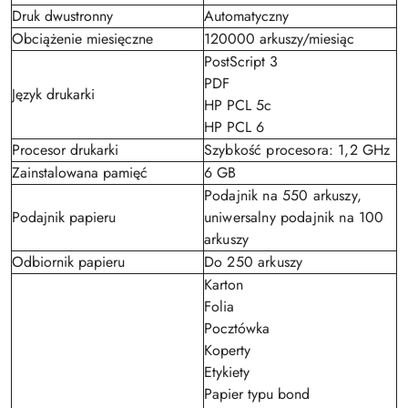
Druk dwustronny
Automatyczny
Obciążenie miesięczne
120000 arkuszy/miesiąc
PostScript 3
PDF
Język drukarki
HP PCL 5c
HP PCL 6
Procesor drukarki
Szybkość procesora: 1,2 GHz
Zainstalowana pamięć
6 GB
Podajnik na 550 arkuszy,
Podajnik papieru
uniwersalny podajnik na 100
arkuszy
Odbiornik papieru
Do 250 arkuszy
Karton
Folia
Pocztówka
Koperty
Etykiety
Papier typu bond