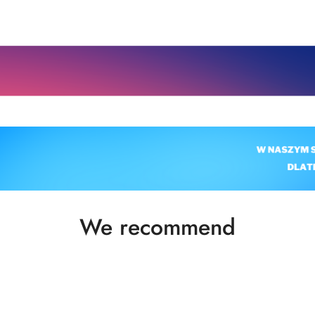
Status
We recommend
products: