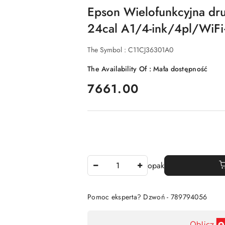
Epson Wielofunkcyjna d
24cal A1/4-ink/4pl/Wi
The Symbol :
C11CJ36301A0
The Availability Of :
Mała dostępność
price:
7661.00
The
opak
Amount
Of
Pomoc eksperta? Dzwoń - 789794056
Availability