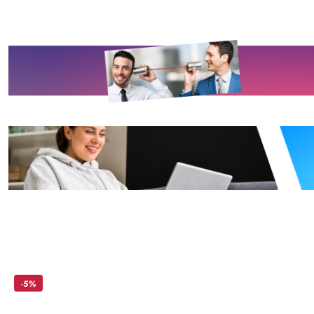
Skip the carousel of products
-5%