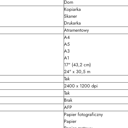
Dom
Kopiarka
Skaner
Drukarka
Atramentowy
A4
A5
A3
A1
17" (43,2 cm)
24" x 30,5 m
Tak
2400 x 1200 dpi
Tak
Brak
AFP
Papier fotograficzny
Papier