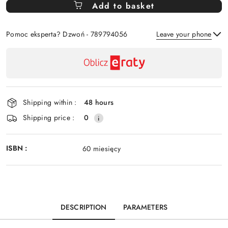
Add to basket
Of
Pomoc eksperta? Dzwoń - 789794056
Leave your phone
Availability
payment
Send
and
delivery
Shipping within :
48 hours
Shipping price :
0
ISBN :
60 miesięcy
DESCRIPTION
PARAMETERS