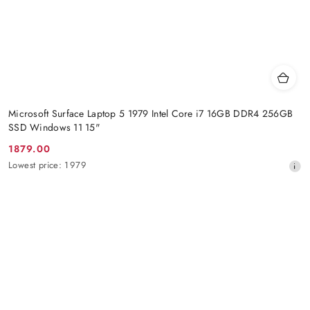
Microsoft Surface Laptop 5 1979 Intel Core i7 16GB DDR4 256GB
SSD Windows 11 15"
1879.00
Promotion
Lowest
Lowest price:
1979
price:
price
from
30
days
before
the
discount