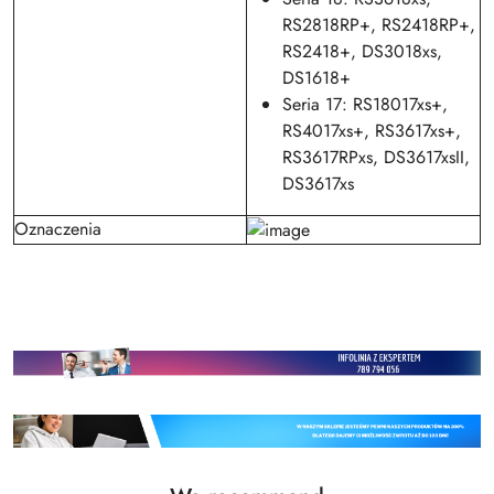
RS2818RP+, RS2418RP+,
RS2418+, DS3018xs,
DS1618+
Seria 17: RS18017xs+,
RS4017xs+, RS3617xs+,
RS3617RPxs, DS3617xsII,
DS3617xs
Oznaczenia