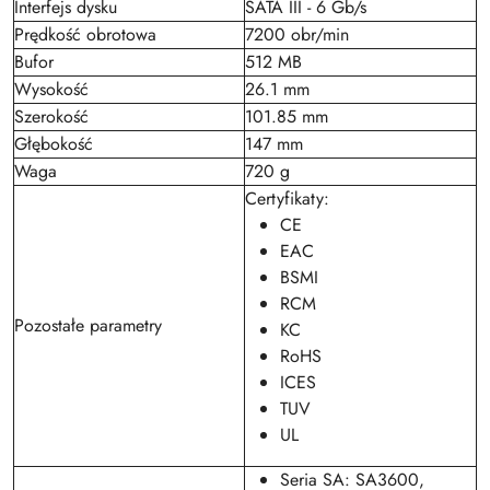
Interfejs dysku
SATA III - 6 Gb/s
Prędkość obrotowa
7200 obr/min
Bufor
512 MB
Wysokość
26.1 mm
Szerokość
101.85 mm
Głębokość
147 mm
Waga
720 g
Certyfikaty:
CE
EAC
BSMI
RCM
Pozostałe parametry
KC
RoHS
ICES
TUV
UL
Seria SA: SA3600,