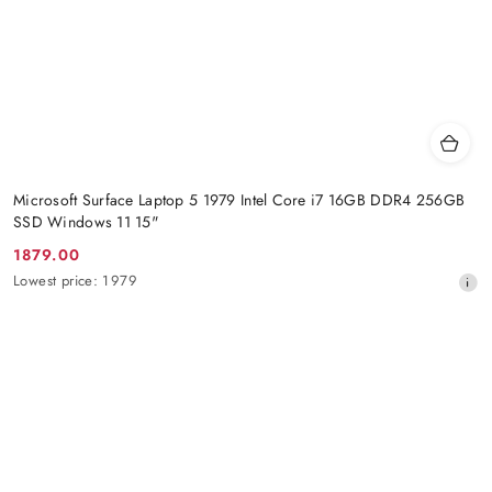
Microsoft Surface Laptop 5 1979 Intel Core i7 16GB DDR4 256GB
SSD Windows 11 15"
1879.00
Promotion
Lowest
Lowest price:
1979
price:
price
from
30
days
before
the
discount