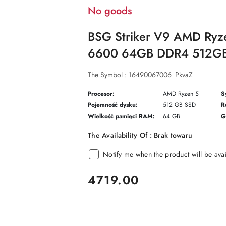
No goods
BSG Striker V9 AMD Ry
6600 64GB DDR4 512GB
The Symbol :
16490067006_PkvaZ
Procesor:
AMD Ryzen 5
S
Pojemność dysku:
512 GB SSD
R
Wielkość pamięci RAM:
64 GB
G
The Availability Of :
Brak towaru
Notify me when the product will be ava
price:
4719.00