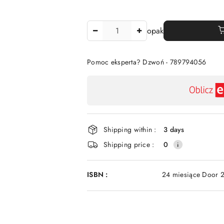
The
opak
Amount
Of
Pomoc eksperta? Dzwoń - 789794056
Availability
payment
and
delivery
Shipping within :
3 days
Shipping price :
0
ISBN :
24 miesiące Door 