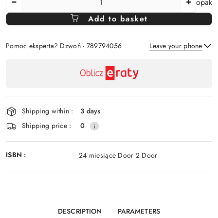
opak
Amount
Add to basket
Of
Pomoc eksperta? Dzwoń - 789794056
Leave your phone
Availability
payment
Send
and
delivery
Shipping within :
3 days
Shipping price :
0
ISBN :
24 miesiące Door 2 Door
DESCRIPTION
PARAMETERS