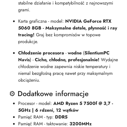
stabilne działanie i kompatybilność z najnowszymi
grami.
Karta graficzna - model:
NVIDIA GeForce RTX
5060 8GB - Maksymalne detale, płynność i ray
tracing!
Graj bez kompromisów w topowe
produkcje.
Chłodzenie procesora
-
wodne
(
SilentiumPC
Navis
) -
Cicho, chłodno, profesjonalnie!
Wydajne
chłodzenie wodne zapewnia niskie temperatury i
niemal bezgłośną pracę nawet przy maksymalnym
obciążeniu.
⚙️ Dodatkowe informacje
Procesor - model:
AMD Ryzen 5 7500f @ 3,7 -
5GHz | 6 rdzeni, 12 wątków
Pamięć RAM - typ:
DDR5
Pamięć RAM - taktowanie:
3200MHz