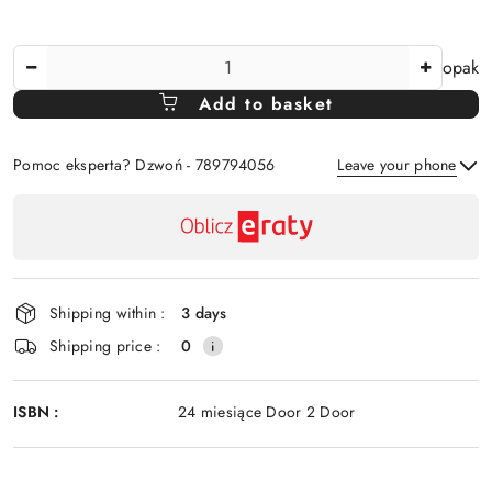
The
opak
Amount
Add to basket
Of
Pomoc eksperta? Dzwoń - 789794056
Leave your phone
Availability
payment
Send
and
delivery
Shipping within :
3 days
Shipping price :
0
ISBN :
24 miesiące Door 2 Door