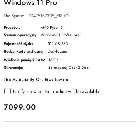
Windows 11 Pro
The Symbol :
17475157305_EISUO
Procesor:
AMD Ryzen 5
System operacyjny:
Windows 11 Professional
Pojemność dysku:
512 GB SSD
Rodzaj karty graficznej:
Dedykowana
Wielkość pamięci RAM:
16 GB
Gwarancja:
36 miesięcy Door 2 Door
The Availability Of :
Brak towaru
Notify me when the product will be available
price:
7099.00