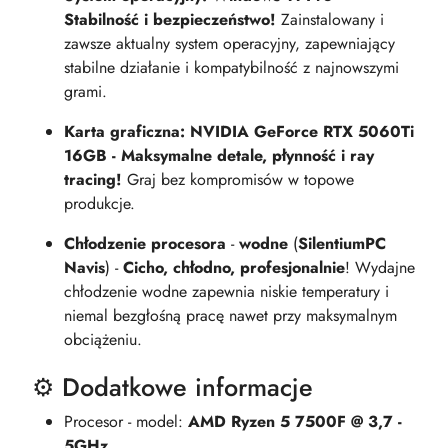
Stabilność i bezpieczeństwo!
Zainstalowany i
zawsze aktualny system operacyjny, zapewniający
stabilne działanie i kompatybilność z najnowszymi
grami.
Karta graficzna: NVIDIA GeForce RTX 5060Ti
16GB - Maksymalne detale, płynność i ray
tracing!
Graj bez kompromisów w topowe
produkcje.
Chłodzenie procesora
-
wodne
(
SilentiumPC
Navis
) -
Cicho, chłodno, profesjonalnie
! Wydajne
chłodzenie wodne zapewnia niskie temperatury i
niemal bezgłośną pracę nawet przy maksymalnym
obciążeniu.
⚙️ Dodatkowe informacje
Procesor - model:
AMD Ryzen 5 7500F @ 3,7 -
5GHz