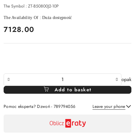
The Symbol :
ZT-B50800J2-10P
The Availability Of :
Duża dostępność
price:
7128.00
The
opak
Amount
Add to basket
Of
Pomoc eksperta? Dzwoń - 789794056
Leave your phone
Availability
payment
Send