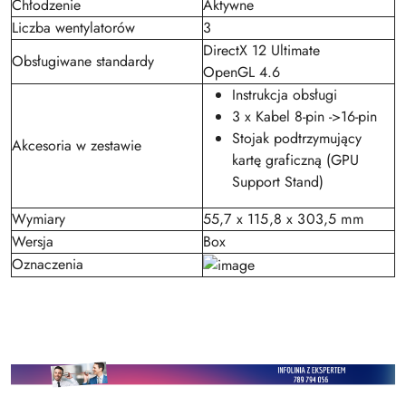
Chłodzenie
Aktywne
Liczba wentylatorów
3
DirectX 12 Ultimate
Obsługiwane standardy
OpenGL 4.6
Instrukcja obsługi
3 x Kabel 8-pin ->16-pin
Stojak podtrzymujący
Akcesoria w zestawie
kartę graficzną (GPU
Support Stand)
Wymiary
55,7 x 115,8 x 303,5 mm
Wersja
Box
Oznaczenia