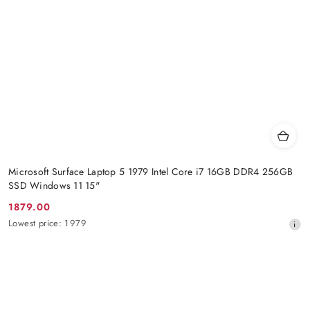
Microsoft Surface Laptop 5 1979 Intel Core i7 16GB DDR4 256GB
SSD Windows 11 15"
1879.00
Promotion
Lowest
Lowest price:
1979
price:
price
from
30
days
before
the
discount