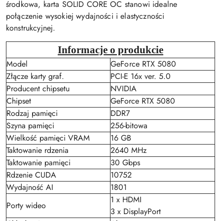
środkowa, karta SOLID CORE OC stanowi idealne
połączenie wysokiej wydajności i elastyczności
konstrukcyjnej.
Informacje o produkcie
Model
GeForce RTX 5080
Złącze karty graf.
PCI-E 16x ver. 5.0
Producent chipsetu
NVIDIA
Chipset
GeForce RTX 5080
Rodzaj pamięci
DDR7
Szyna pamięci
256-bitowa
Wielkość pamięci VRAM
16 GB
Taktowanie rdzenia
2640 MHz
Taktowanie pamięci
30 Gbps
Rdzenie CUDA
10752
Wydajność AI
1801
1 x HDMI
Porty wideo
3 x DisplayPort