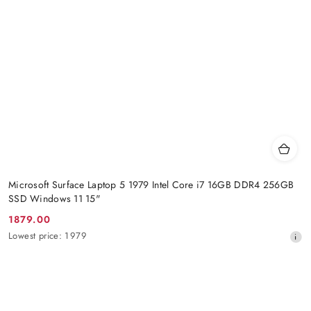
Microsoft Surface Laptop 5 1979 Intel Core i7 16GB DDR4 256GB
SSD Windows 11 15"
1879.00
Promotion
Lowest
Lowest price:
1979
price:
price
from
30
days
before
the