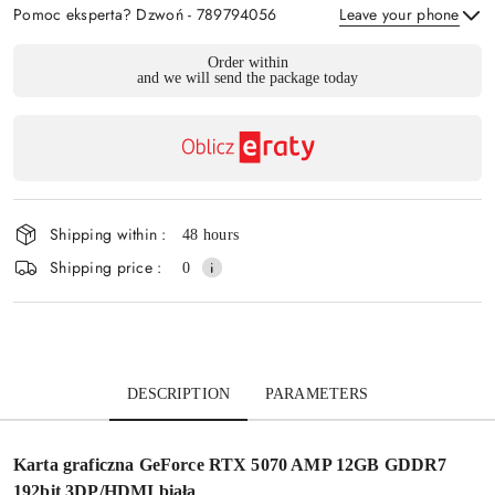
Pomoc eksperta? Dzwoń - 789794056
Leave your phone
Availability
Order within
and we will send the package today
payment
Send
and
delivery
Shipping within :
48 hours
Shipping price :
0
DESCRIPTION
PARAMETERS
Karta graficzna GeForce RTX 5070 AMP 12GB GDDR7
192bit 3DP/HDMI biała