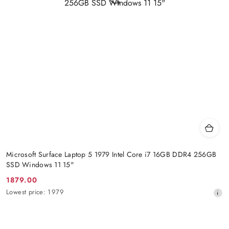
Microsoft Surface Laptop 5 1979 Intel Core i7 16GB DDR4 256GB
SSD Windows 11 15"
1879.00
Promotion
Lowest
Lowest price:
1979
price:
price
from
30
days