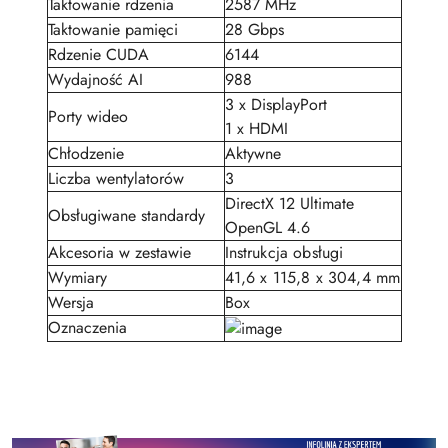
Taktowanie rdzenia
2587 MHz
Taktowanie pamięci
28 Gbps
Rdzenie CUDA
6144
Wydajność AI
988
3 x DisplayPort
Porty wideo
1 x HDMI
Chłodzenie
Aktywne
Liczba wentylatorów
3
DirectX 12 Ultimate
Obsługiwane standardy
OpenGL 4.6
Akcesoria w zestawie
Instrukcja obsługi
Wymiary
41,6 x 115,8 x 304,4 mm
Wersja
Box
Oznaczenia