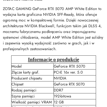
ZOTAC GAMING GeForce RTX 5070 AMP White Edition to
wydajna karta graficzna NVIDIA SFF-Ready, która oferuje
ogromną moc w kompaktowej formie. Dzięki nowoczesnej
architekturze NVIDIA Blackwell, funkcjom takim jak DLSS 4,
mocnemu fabrycznemu podkręceniu oraz imponującemu
systemowi chłodzenia, model AMP White Edition jest solidny
i zapewnia wysoką wydajność zarówno w grach, jak i w
profesjonalnych zastosowaniach.
Informacje o produkcie
Model
GeForce RTX 5070
Złącze karty graf.
PCI-E 16x ver. 5.0
Producent chipsetu
NVIDIA
Chipset
GeForce RTX 5070
Rodzaj pamięci
DDR7
Szyna pamięci
192-bitowa
Wielkość pamięci VRAM
12 GB