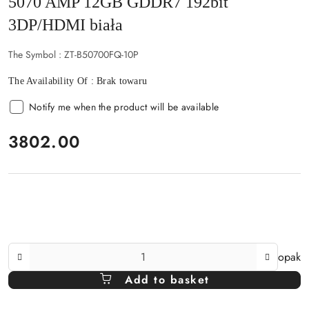
5070 AMP 12GB GDDR7 192bit
3DP/HDMI biała
The Symbol :
ZT-B50700FQ-10P
The Availability Of :
Brak towaru
Notify me when the product will be available
price:
3802.00
The
opak
Amount
Add to basket
Of