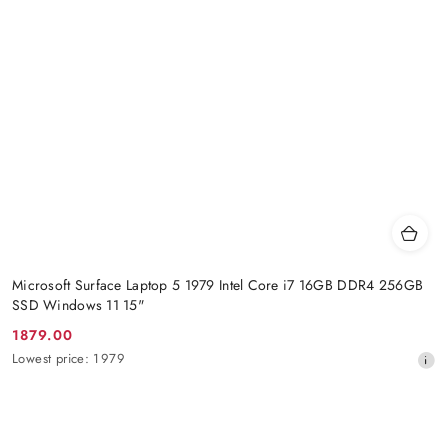
Microsoft Surface Laptop 5 1979 Intel Core i7 16GB DDR4 256GB
SSD Windows 11 15"
1879.00
Promotion
Lowest
Lowest price:
1979
price:
price
from
30
days
before