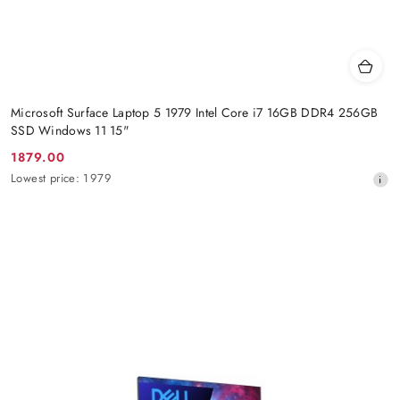
Microsoft Surface Laptop 5 1979 Intel Core i7 16GB DDR4 256GB
SSD Windows 11 15"
1879.00
Promotion
Lowest
Lowest price:
1979
price:
price
from
30
days
before
the
discount