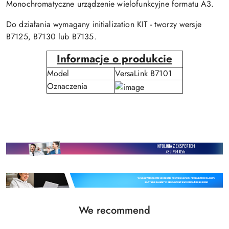
Monochromatyczne urządzenie wielofunkcyjne formatu A3.
Do działania wymagany initialization KIT - tworzy wersje
B7125, B7130 lub B7135.
Informacje o produkcie
Model
VersaLink B7101
Oznaczenia
Status
We recommend
Skip the carousel of products
products: