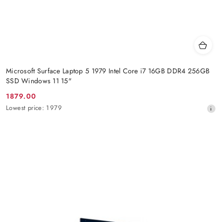
Microsoft Surface Laptop 5 1979 Intel Core i7 16GB DDR4 256GB
SSD Windows 11 15"
1879.00
Promotion
Lowest
Lowest price:
1979
price:
price
from
30
days
before
the
discount