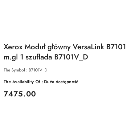
Xerox Moduł główny VersaLink B7101
m.gl 1 szuflada B7101V_D
The Symbol :
B7101V_D
The Availability Of :
Duża dostępność
price:
7475.00