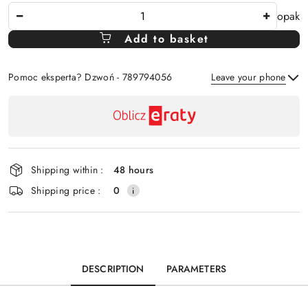
The
opak
Amount
Add to basket
Of
Pomoc eksperta? Dzwoń - 789794056
Leave your phone
Availability
payment
Send
and
delivery
Shipping within :
48 hours
Shipping price :
0
DESCRIPTION
PARAMETERS