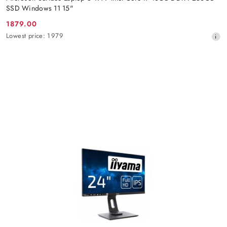
SSD Windows 11 15"
1879.00
Promotion
Lowest
Lowest price:
1979
price:
price
from
30
days
before
the
discount