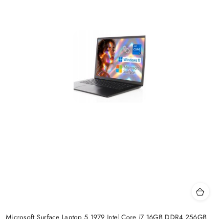
Microsoft Surface Laptop 5 1979 Intel Core i7 16GB DDR4 256GB