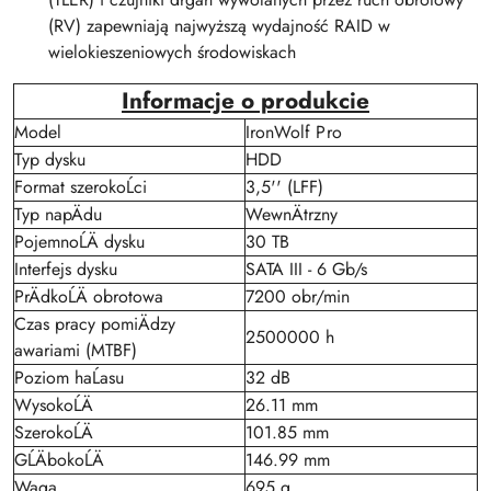
(RV) zapewniają najwyższą wydajność RAID w
wielokieszeniowych środowiskach
Informacje o produkcie
Model
IronWolf Pro
Typ dysku
HDD
Format szerokoĹci
3,5'' (LFF)
Typ napÄdu
WewnÄtrzny
PojemnoĹÄ dysku
30 TB
Interfejs dysku
SATA III - 6 Gb/s
PrÄdkoĹÄ obrotowa
7200 obr/min
Czas pracy pomiÄdzy
2500000 h
awariami (MTBF)
Poziom haĹasu
32 dB
WysokoĹÄ
26.11 mm
SzerokoĹÄ
101.85 mm
GĹÄbokoĹÄ
146.99 mm
Waga
695 g