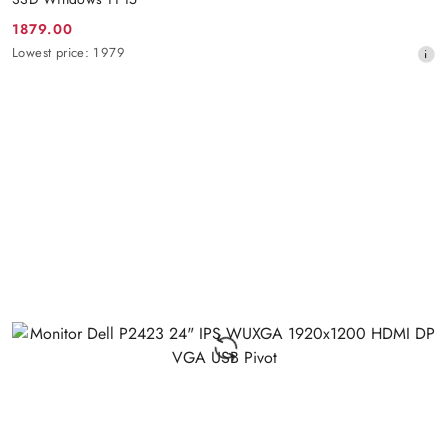
1879.00
Promotion
Lowest
Lowest price:
1979
price:
price
from
30
days
before
the
discount