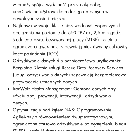
w branży spójną wydajność przez całą dobę,
umożliwiając użytkownikom dostęp do danych w
dowolnym czasie i miejscu
Najlepsza w swojej klasie niezawodność: współczynnik
obciążenia na poziomie do 550 TB/rok, 2,5 mln godz.
średniego czasu bezawaryjnej pracy (MTBF) i 5-letnia
ograniczona gwarancja zapewniają niezrównany całkowity
koszt posiadania (TCO)
Odzyskiwanie danych dla bezpieczeństwa użytkowania:
Bezpłatne 3-letnie usługi Rescue Data Recovery Services
(usługi odzyskiwania danych) zapewniają bezproblemowe
przywracanie utraconych danych
IronWolf Health Management: Ochrona danych przy
użyciu opcji prewencji, interwencji i odzyskiwania
danych.
Optymalizacja pod kątem NAS: Oprogramowanie
AgileArray z równoważeniem dwupłaszczyznowym,
ograniczone czasowo odzyskiwanie po wystąpieniu błędu
(TLER) i czujniki drgań wywołanych przez ruch obrotowy