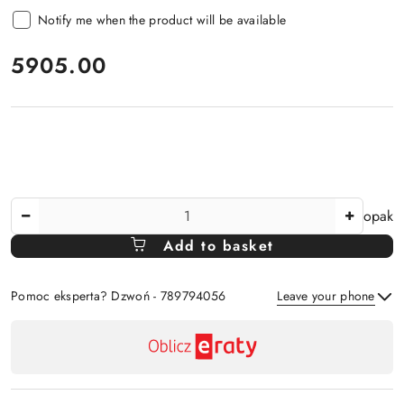
Notify me when the product will be available
price:
5905.00
The
opak
Amount
Add to basket
Of
Pomoc eksperta? Dzwoń - 789794056
Leave your phone
Availability
payment
Send
and