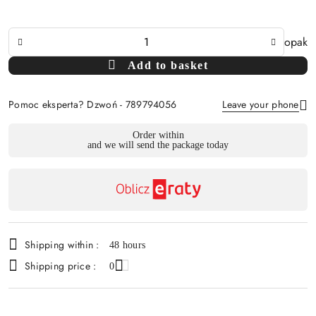
The
opak
Amount
Add to basket
Of
Pomoc eksperta? Dzwoń - 789794056
Leave your phone
Availability
Order within
and we will send the package today
payment
Send
and
delivery
Shipping within :
48 hours
Shipping price :
0