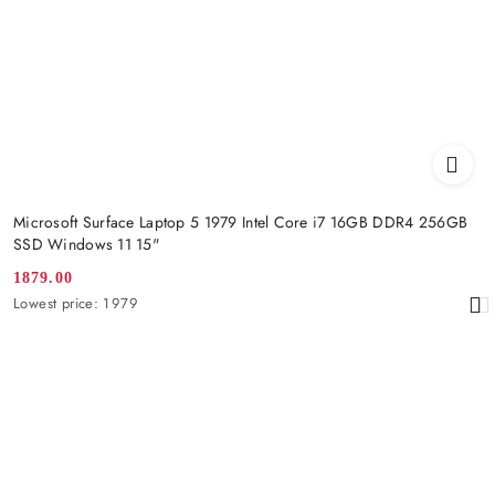
Microsoft Surface Laptop 5 1979 Intel Core i7 16GB DDR4 256GB
SSD Windows 11 15"
1879.00
Promotion
Lowest
Lowest price:
1979
price:
price
from
30
days
before
the
discount