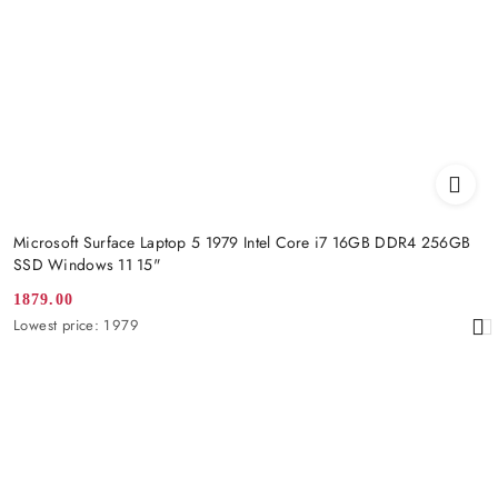
Microsoft Surface Laptop 5 1979 Intel Core i7 16GB DDR4 256GB
SSD Windows 11 15"
1879.00
Promotion
Lowest
Lowest price:
1979
price:
price
from
30
days
before
the
discount