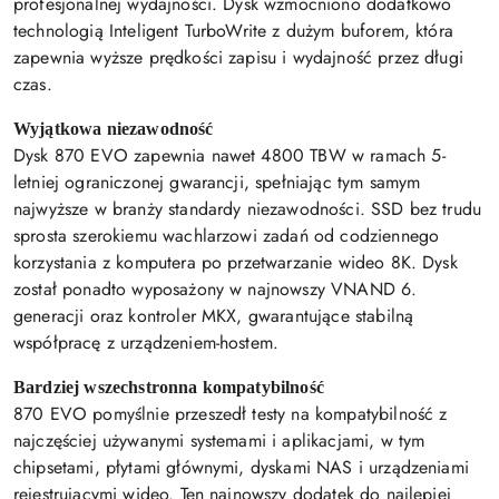
profesjonalnej wydajności. Dysk wzmocniono dodatkowo
technologią Inteligent TurboWrite z dużym buforem, która
zapewnia wyższe prędkości zapisu i wydajność przez długi
czas.
Wyjątkowa niezawodność
Dysk 870 EVO zapewnia nawet 4800 TBW w ramach 5-
letniej ograniczonej gwarancji, spełniając tym samym
najwyższe w branży standardy niezawodności. SSD bez trudu
sprosta szerokiemu wachlarzowi zadań od codziennego
korzystania z komputera po przetwarzanie wideo 8K. Dysk
został ponadto wyposażony w najnowszy VNAND 6.
generacji oraz kontroler MKX, gwarantujące stabilną
współpracę z urządzeniem-hostem.
Bardziej wszechstronna kompatybilność
870 EVO pomyślnie przeszedł testy na kompatybilność z
najczęściej używanymi systemami i aplikacjami, w tym
chipsetami, płytami głównymi, dyskami NAS i urządzeniami
rejestrującymi wideo. Ten najnowszy dodatek do najlepiej