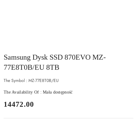
Samsung Dysk SSD 870EVO MZ-
77E8T0B/EU 8TB
The Symbol :
MZ-77E8T0B/EU
The Availability Of :
Mała dostępność
price:
14472.00