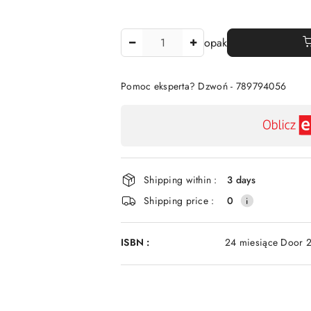
The
opak
Amount
Of
Pomoc eksperta? Dzwoń - 789794056
Availability
payment
and
delivery
Shipping within :
3 days
Shipping price :
0
ISBN :
24 miesiące Door 