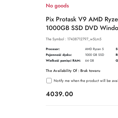
No goods
Pix Protask V9 AMD Ryz
1000GB SSD DVD Window
The Symbol :
17438712797_w5Lm5
Procesor:
AMD Ryzen 5
S
Pojemność dysku:
1000 GB SSD
R
Wielkość pamięci RAM:
64 GB
G
The Availability Of :
Brak towaru
Notify me when the product will be ava
price:
4039.00