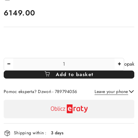
price:
6149.00
The
opak
Amount
Add to basket
Of
Pomoc eksperta? Dzwoń - 789794056
Leave your phone
Availability
payment
Send
and
delivery
Shipping within :
3 days