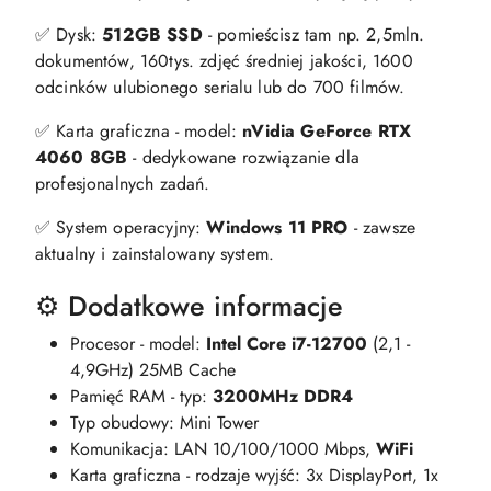
✅ Dysk:
512GB SSD
- pomieścisz tam np. 2,5mln.
dokumentów, 160tys. zdjęć średniej jakości, 1600
odcinków ulubionego serialu lub do 700 filmów.
✅ Karta graficzna - model:
nVidia GeForce RTX
4060 8GB
- dedykowane rozwiązanie dla
profesjonalnych zadań.
✅ System operacyjny:
Windows 11 PRO
- zawsze
aktualny i zainstalowany system.
⚙️ Dodatkowe informacje
Procesor - model:
Intel Core i7-12700
(2,1 -
4,9GHz) 25MB Cache
Pamięć RAM - typ:
3200MHz DDR4
Typ obudowy: Mini Tower
Komunikacja: LAN 10/100/1000 Mbps,
WiFi
Karta graficzna - rodzaje wyjść: 3x DisplayPort, 1x