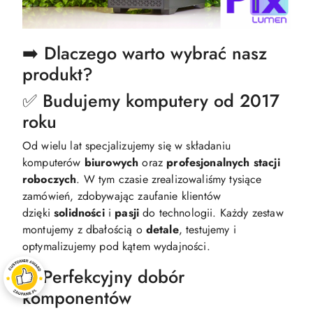
➡️ Dlaczego warto wybrać nasz
produkt?
✅ Budujemy komputery od 2017
roku
Od wielu lat specjalizujemy się w składaniu
komputerów
biurowych
oraz
profesjonalnych
stacji
roboczych
. W tym czasie zrealizowaliśmy tysiące
zamówień, zdobywając zaufanie klientów
dzięki
solidności
i
pasji
do technologii. Każdy zestaw
montujemy z dbałością o
detale
, testujemy i
optymalizujemy pod kątem wydajności.​
✅ Perfekcyjny dobór
komponentów