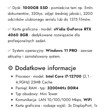
✅ Dysk:
1000GB SSD
- pomieścisz tam np. 5mln.
dokumentów, 320tys. zdjęć średniej jakości, 3200
odcinków ulubionego serialu lub do 1375 filmów.
✅ Karta graficzna - model:
nVidia GeForce RTX
4060 8GB
- dedykowane rozwiązanie dla
profesjonalnych zadań.
✅ System operacyjny:
Windows 11 PRO
- zawsze
aktualny i zainstalowany system.
⚙️ Dodatkowe informacje
Procesor - model:
Intel Core i7-12700
(2,1 -
4,9GHz) 25MB Cache
Pamięć RAM - typ:
3200MHz DDR4
Typ obudowy: Mini Tower
Komunikacja: LAN 10/100/1000 Mbps,
WiFi
Karta graficzna - rodzaje wyjść: 3x DisplayPort, 1x