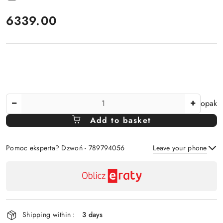
price:
6339.00
The
opak
Amount
Add to basket
Of
Pomoc eksperta? Dzwoń - 789794056
Leave your phone
Availability
payment
Send
and
delivery
Shipping within :
3 days