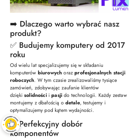
➡️ Dlaczego warto wybrać nasz
produkt?
✅ Budujemy komputery od 2017
roku
Od wielu lat specjalizujemy się w składaniu
komputerów
biurowych
oraz
profesjonalnych
stacji
roboczych
. W tym czasie zrealizowaliśmy tysiące
zamówień, zdobywając zaufanie klientów
dzięki
solidności
i
pasji
do technologii. Każdy zestaw
montujemy z dbałością o
detale
, testujemy i
optymalizujemy pod kątem wydajności.​
✅ Perfekcyjny dobór
komponentów