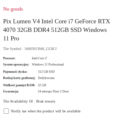
No goods
Pix Lumen V4 Intel Core i7 GeForce RTX
4070 32GB DDR4 512GB SSD Windows
11 Pro
The Symbol :
16683913046_GG8Cf
Procesor:
Intel Core i7
System operacyjny:
Windows 11 Professional
Pojemność dysku:
512 GB SSD
Rodzaj karty graficznej:
Dedykowana
Wielkość pamięci RAM:
32 GB
Gwarancja:
24 miesiące Door 2 Door
The Availability Of :
Brak towaru
Notify me when the product will be available