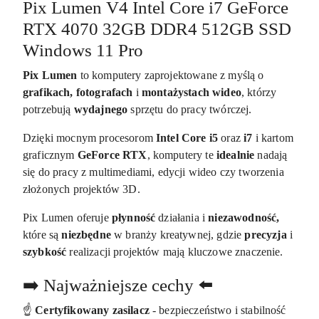
Pix Lumen V4 Intel Core i7 GeForce
RTX 4070 32GB DDR4 512GB SSD
Windows 11 Pro
Pix Lumen
to komputery zaprojektowane z myślą o
grafikach, fotografach
i
montażystach wideo
, którzy
potrzebują
wydajnego
sprzętu do pracy twórczej.
Dzięki mocnym procesorom
Intel Core i5
oraz
i7
i kartom
graficznym
GeForce RTX
, komputery te
idealnie
nadają
się do pracy z multimediami, edycji wideo czy tworzenia
złożonych projektów 3D.
Pix Lumen oferuje
płynność
działania i
niezawodność,
które są
niezbędne
w branży kreatywnej, gdzie
precyzja
i
szybkość
realizacji projektów mają kluczowe znaczenie.
➡️ Najważniejsze cechy ⬅️
☝️
Certyfikowany zasilacz
- bezpieczeństwo i stabilność