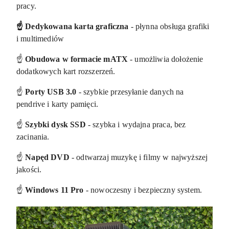
pracy.
☝️ Dedykowana karta graficzna
- płynna obsługa grafiki
i multimediów
☝️
Obudowa w formacie mATX
- umożliwia dołożenie
dodatkowych kart rozszerzeń.
☝️
Porty USB 3.0
- szybkie przesyłanie danych na
pendrive i karty pamięci.
☝️
Szybki dysk SSD
- szybka i wydajna praca, bez
zacinania.
☝️
Napęd DVD
- odtwarzaj muzykę i filmy w najwyższej
jakości.
☝️
Windows 11 Pro
- nowoczesny i bezpieczny system.