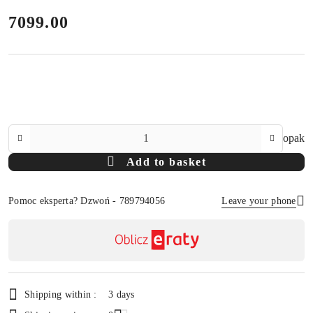
price:
7099.00
The
opak
Amount
Add to basket
Of
Pomoc eksperta? Dzwoń - 789794056
Leave your phone
Availability
payment
Send
and
delivery
Shipping within :
3 days