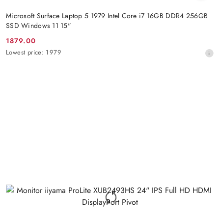
Microsoft Surface Laptop 5 1979 Intel Core i7 16GB DDR4 256GB
SSD Windows 11 15"
1879.00
Promotion
Lowest
Lowest price:
1979
price:
price
from
30
days
before
the
discount