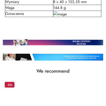
Wymiary
8 x 40 x 133,35 mm
Waga
144.8 g
Oznaczenia
Status
We recommend
Skip the carousel of products
products:
-5%