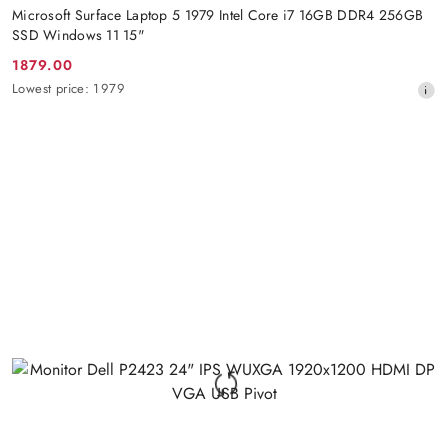
Microsoft Surface Laptop 5 1979 Intel Core i7 16GB DDR4 256GB
SSD Windows 11 15"
1879.00
Promotion
Lowest
Lowest price:
1979
price:
price
from
30
days
before
the
discount