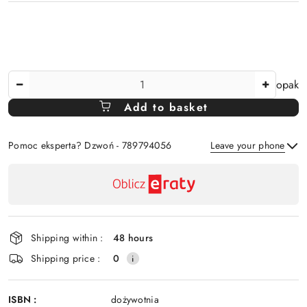
The
opak
Amount
Add to basket
Of
Pomoc eksperta? Dzwoń - 789794056
Leave your phone
Availability
payment
Send
and
delivery
Shipping within :
48 hours
Shipping price :
0
ISBN :
dożywotnia