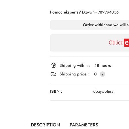
Of
Pomoc eksperta? Dzwoń - 789794056
Availability
Order within
and we will 
payment
and
delivery
Shipping within :
48 hours
Shipping price :
0
ISBN :
dożywotnia
DESCRIPTION
PARAMETERS