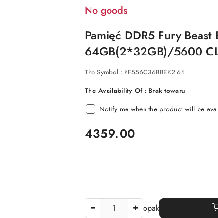
No goods
Pamięć DDR5 Fury Beast 
64GB(2*32GB)/5600 C
The Symbol :
KF556C36BBEK2-64
The Availability Of :
Brak towaru
Notify me when the product will be ava
price:
4359.00
The
opak
Amount