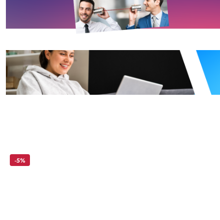
Skip the carousel of products
-5%