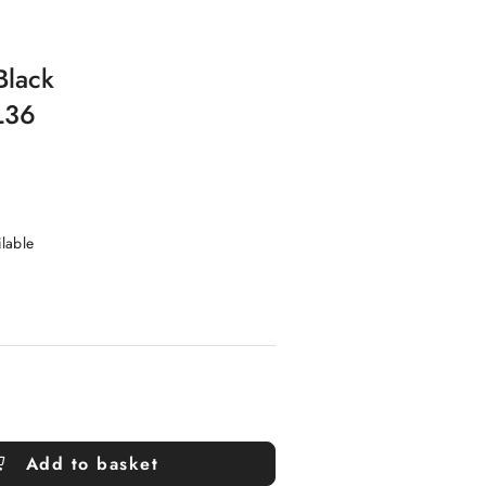
Black
L36
ilable
Add to basket