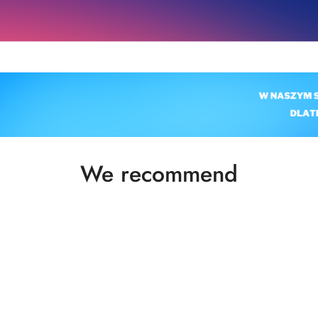
Status
We recommend
products: